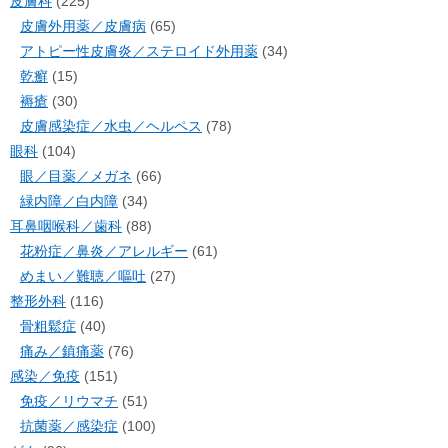
皮膚科
(225)
皮膚外用薬／皮膚病
(65)
アトピー性皮膚炎／ステロイド外用薬
(34)
乾癬
(15)
褥瘡
(30)
皮膚感染症／水虫／ヘルペス
(78)
眼科
(104)
眼／目薬／メガネ
(66)
緑内障／白内障
(34)
耳鼻咽喉科／歯科
(88)
花粉症／鼻炎／アレルギー
(61)
めまい／難聴／嘔吐
(27)
整形外科
(116)
骨粗鬆症
(40)
痛み／鎮痛薬
(76)
感染／免疫
(151)
免疫／リウマチ
(51)
抗菌薬／感染症
(100)