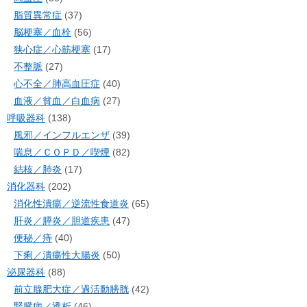
脂質異常症
(37)
脳梗塞／血栓
(56)
狭心症／心筋梗塞
(17)
不整脈
(27)
心不全／肺高血圧症
(40)
血液／貧血／白血病
(27)
呼吸器科
(138)
風邪／インフルエンザ
(39)
喘息／ＣＯＰＤ／喫煙
(82)
結核／肺炎
(17)
消化器科
(202)
消化性潰瘍／逆流性食道炎
(65)
肝炎／膵炎／胆道疾患
(47)
便秘／痔
(40)
下痢／潰瘍性大腸炎
(50)
泌尿器科
(88)
前立腺肥大症／過活動膀胱
(42)
腎臓病／透析
(46)