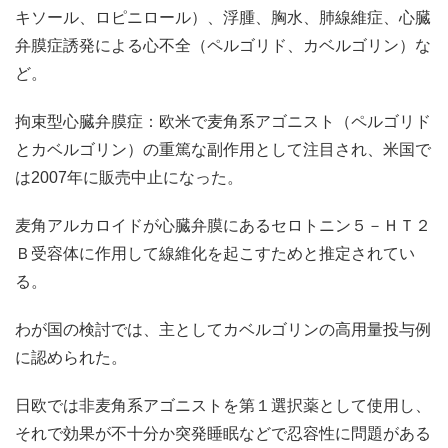
キソール、ロピニロール）、浮腫、胸水、肺線維症、心臓
弁膜症誘発による心不全（ペルゴリド、カベルゴリン）な
ど。
拘束型心臓弁膜症：欧米で麦角系アゴニスト（ペルゴリド
とカベルゴリン）の重篤な副作用として注目され、米国で
は2007年に販売中止になった。
麦角アルカロイドが心臓弁膜にあるセロトニン５－ＨＴ２
Ｂ受容体に作用して線維化を起こすためと推定されてい
る。
わが国の検討では、主としてカベルゴリンの高用量投与例
に認められた。
日欧では非麦角系アゴニストを第１選択薬として使用し、
それで効果が不十分か突発睡眠などで忍容性に問題がある