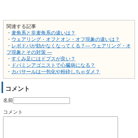
関連する記事
・
麦角系と非麦角系の違いは？
・
ウェアリング・オフとオン・オフ現象の違いは？
・
レボドパが効かなくなってくる？― ウェアリング・オ
フ現象とその対策 ―
・
すくみ足にはドプスが良い？
・
ドパミンアゴニストで心臓病になる？
・
カバサールは一包化や粉砕しちゃダメ？
コメント
名前
コメント