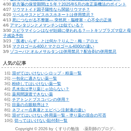
4/30
処方箋の保管期間は５年？2025年5月の改正薬機法のポイント
4/27
リウマトイド因子陽性なら関節リウマチ？
4/20
リベルサスとビスホスホネートは併用禁忌？
4/13
死につながる不整脈― 突然死・脳梗塞・心不全の正体
4/6
アマンタジンとメマンチンは似ている？
3/30
スピラマイシンはなぜ妊婦に使われる？―トキソプラズマ症と母
子感染予防
3/23
「医者いらず」とは何か？りんご・梅・アロエ
3/16
マクロゴール400とマクロゴール4000の違い
3/9
ゾコーバとオルメサルタンは併用禁忌？配合剤の併用禁忌
人気の記事
混ぜてはいけないシロップ・粉薬一覧
一包化に適さない薬一覧
粉砕してはいけない薬一覧
爪水虫は塗り薬じゃ治らない？
薬局間譲渡できない薬
チアトンとブスコパンの併用？
目薬の点眼順序は？
ネフィー点鼻液とエピペン注射液の違い
混ぜてはいけない外用薬一覧－塗り薬の混合の可否
切ってはいけない貼付剤一覧
Copyright © 2026 by くすりの勉強 -薬剤師のブログ-.