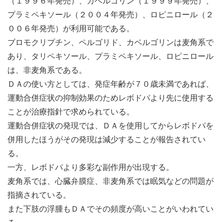
（１９９６年発売）、カベルゴリン（１９９９年発売）、
プラミペキソール（２００４年発売）、ロピニロール（２
００６年発売）が利用可能である。
ブロモクリプチン、ペルゴリド、カベルゴリンは麦角系で
あり、タリペキソール、プラミペキソール、ロピニロール
は、非麦角系である。
ＤＡの使い方としては、発症年齢が７０歳未満であれば、
運動合併症状の抑制効果のためレボドパより先に使用する
ことが治療指針で求められている。
運動合併症状の発現では、ＤＡを使用してからレボドパを
併用したほうがその発現は減少することが報告されてい
る。
一方、レボドパより多彩な副作用が出現する。
麦角系では、心臓弁膜症、非麦角系では眠気などの問題が
指摘されている。
また下肢の浮腫もＤＡでその頻度が高いことがいわれてい