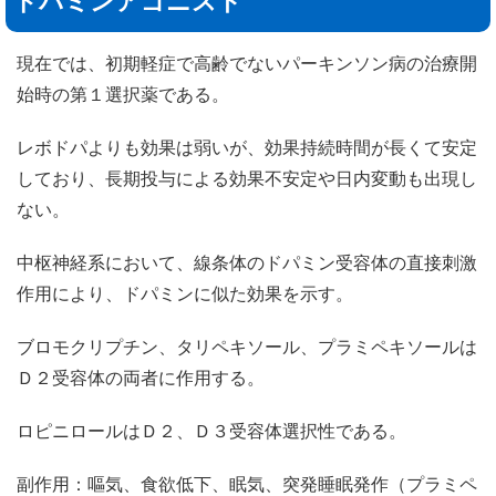
ドパミンアゴニスト
現在では、初期軽症で高齢でないパーキンソン病の治療開
始時の第１選択薬である。
レボドパよりも効果は弱いが、効果持続時間が長くて安定
しており、長期投与による効果不安定や日内変動も出現し
ない。
中枢神経系において、線条体のドパミン受容体の直接刺激
作用により、ドパミンに似た効果を示す。
ブロモクリプチン、タリペキソール、プラミペキソールは
Ｄ２受容体の両者に作用する。
ロピニロールはＤ２、Ｄ３受容体選択性である。
副作用：嘔気、食欲低下、眠気、突発睡眠発作（プラミペ