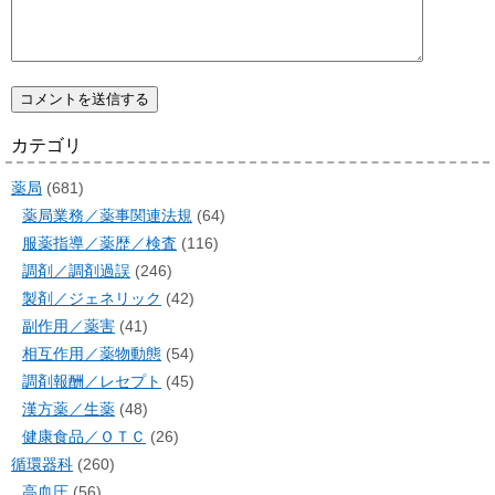
カテゴリ
薬局
(681)
薬局業務／薬事関連法規
(64)
服薬指導／薬歴／検査
(116)
調剤／調剤過誤
(246)
製剤／ジェネリック
(42)
副作用／薬害
(41)
相互作用／薬物動態
(54)
調剤報酬／レセプト
(45)
漢方薬／生薬
(48)
健康食品／ＯＴＣ
(26)
循環器科
(260)
高血圧
(56)