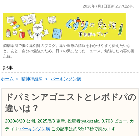
2026年7月1日更新.2,770記事.
調剤薬局で働く薬剤師のブログ。薬や医療の情報をわかりやすく伝えたいな
と。あと、自分の勉強のため。日々の気になったニュース、勉強した内容の備
忘録。
記事
ホーム
＞
精神神経科
＞
パーキンソン病
ドパミンアゴニストとレボドパの
違いは？
2020/8/20
公開.
2025/8/3
更新. 投稿者:
yakuzaic.
9,703 ビュー. カ
テゴリ:
パーキンソン病
.この記事は約6分17秒で読めます.