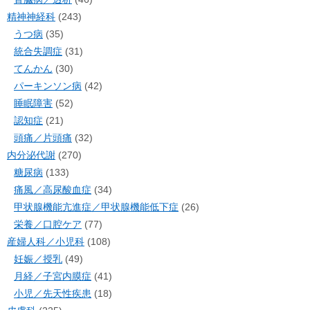
精神神経科
(243)
うつ病
(35)
統合失調症
(31)
てんかん
(30)
パーキンソン病
(42)
睡眠障害
(52)
認知症
(21)
頭痛／片頭痛
(32)
内分泌代謝
(270)
糖尿病
(133)
痛風／高尿酸血症
(34)
甲状腺機能亢進症／甲状腺機能低下症
(26)
栄養／口腔ケア
(77)
産婦人科／小児科
(108)
妊娠／授乳
(49)
月経／子宮内膜症
(41)
小児／先天性疾患
(18)