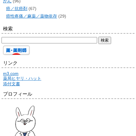
がん
(96)
癌／抗癌剤
(67)
癌性疼痛／麻薬／薬物依存
(29)
検索
リンク
m3.com
薬局ヒヤリ・ハット
添付文書
プロフィール