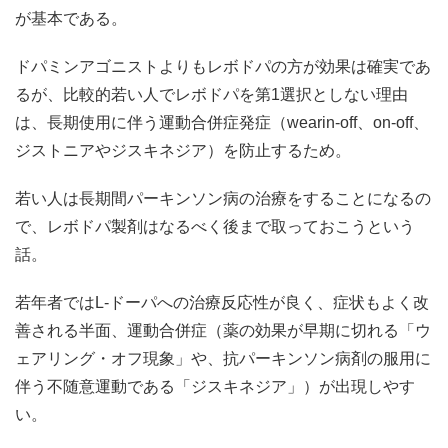
が基本である。
ドパミンアゴニストよりもレボドパの方が効果は確実であ
るが、比較的若い人でレボドパを第1選択としない理由
は、長期使用に伴う運動合併症発症（wearin-off、on-off、
ジストニアやジスキネジア）を防止するため。
若い人は長期間パーキンソン病の治療をすることになるの
で、レボドパ製剤はなるべく後まで取っておこうという
話。
若年者ではL-ドーパへの治療反応性が良く、症状もよく改
善される半面、運動合併症（薬の効果が早期に切れる「ウ
ェアリング・オフ現象」や、抗パーキンソン病剤の服用に
伴う不随意運動である「ジスキネジア」）が出現しやす
い。