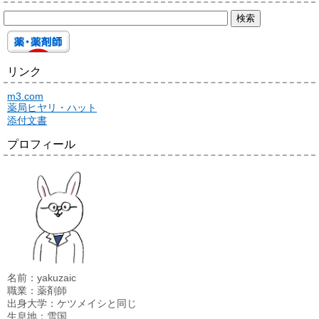
リンク
m3.com
薬局ヒヤリ・ハット
添付文書
プロフィール
名前：yakuzaic
職業：薬剤師
出身大学：ケツメイシと同じ
生息地：雪国