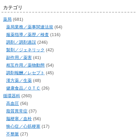
カテゴリ
薬局
(681)
薬局業務／薬事関連法規
(64)
服薬指導／薬歴／検査
(116)
調剤／調剤過誤
(246)
製剤／ジェネリック
(42)
副作用／薬害
(41)
相互作用／薬物動態
(54)
調剤報酬／レセプト
(45)
漢方薬／生薬
(48)
健康食品／ＯＴＣ
(26)
循環器科
(260)
高血圧
(56)
脂質異常症
(37)
脳梗塞／血栓
(56)
狭心症／心筋梗塞
(17)
不整脈
(27)