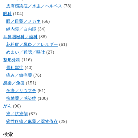
皮膚感染症／水虫／ヘルペス
(78)
眼科
(104)
眼／目薬／メガネ
(66)
緑内障／白内障
(34)
耳鼻咽喉科／歯科
(88)
花粉症／鼻炎／アレルギー
(61)
めまい／難聴／嘔吐
(27)
整形外科
(116)
骨粗鬆症
(40)
痛み／鎮痛薬
(76)
感染／免疫
(151)
免疫／リウマチ
(51)
抗菌薬／感染症
(100)
がん
(96)
癌／抗癌剤
(67)
癌性疼痛／麻薬／薬物依存
(29)
検索