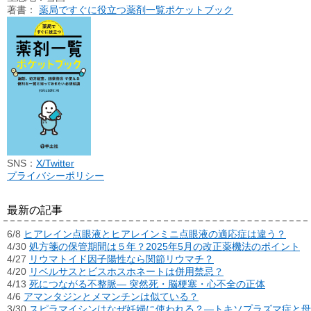
著書：
薬局ですぐに役立つ薬剤一覧ポケットブック
SNS：
X/Twitter
プライバシーポリシー
最新の記事
6/8
ヒアレイン点眼液とヒアレインミニ点眼液の適応症は違う？
4/30
処方箋の保管期間は５年？2025年5月の改正薬機法のポイント
4/27
リウマトイド因子陽性なら関節リウマチ？
4/20
リベルサスとビスホスホネートは併用禁忌？
4/13
死につながる不整脈― 突然死・脳梗塞・心不全の正体
4/6
アマンタジンとメマンチンは似ている？
3/30
スピラマイシンはなぜ妊婦に使われる？―トキソプラズマ症と母