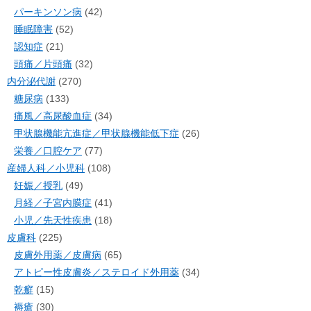
パーキンソン病
(42)
睡眠障害
(52)
認知症
(21)
頭痛／片頭痛
(32)
内分泌代謝
(270)
糖尿病
(133)
痛風／高尿酸血症
(34)
甲状腺機能亢進症／甲状腺機能低下症
(26)
栄養／口腔ケア
(77)
産婦人科／小児科
(108)
妊娠／授乳
(49)
月経／子宮内膜症
(41)
小児／先天性疾患
(18)
皮膚科
(225)
皮膚外用薬／皮膚病
(65)
アトピー性皮膚炎／ステロイド外用薬
(34)
乾癬
(15)
褥瘡
(30)