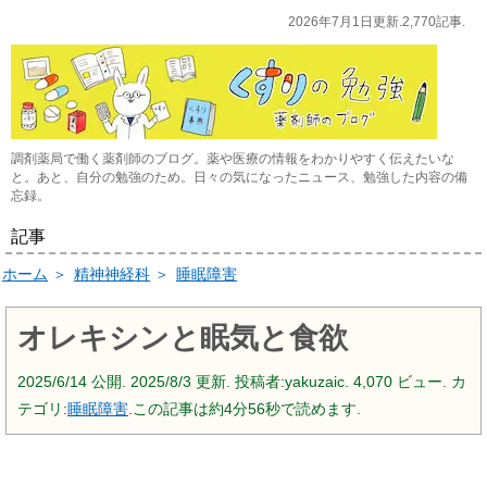
2026年7月1日更新.2,770記事.
調剤薬局で働く薬剤師のブログ。薬や医療の情報をわかりやすく伝えたいな
と。あと、自分の勉強のため。日々の気になったニュース、勉強した内容の備
忘録。
記事
ホーム
＞
精神神経科
＞
睡眠障害
オレキシンと眠気と食欲
2025/6/14
公開.
2025/8/3
更新. 投稿者:
yakuzaic.
4,070 ビュー. カ
テゴリ:
睡眠障害
.この記事は約4分56秒で読めます.