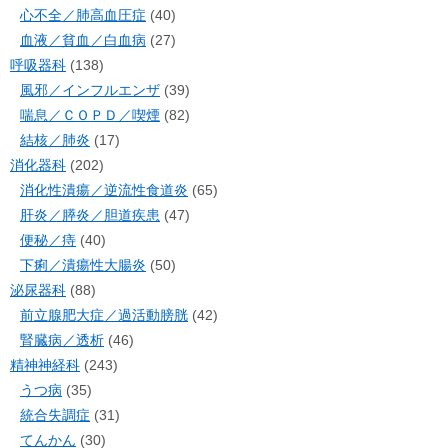
心不全／肺高血圧症
(40)
血液／貧血／白血病
(27)
呼吸器科
(138)
風邪／インフルエンザ
(39)
喘息／ＣＯＰＤ／喫煙
(82)
結核／肺炎
(17)
消化器科
(202)
消化性潰瘍／逆流性食道炎
(65)
肝炎／膵炎／胆道疾患
(47)
便秘／痔
(40)
下痢／潰瘍性大腸炎
(50)
泌尿器科
(88)
前立腺肥大症／過活動膀胱
(42)
腎臓病／透析
(46)
精神神経科
(243)
うつ病
(35)
統合失調症
(31)
てんかん
(30)