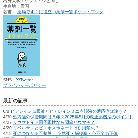
出身大学：ケツメイシと同じ
生息地：雪国
著書：
薬局ですぐに役立つ薬剤一覧ポケットブック
SNS：
X/Twitter
プライバシーポリシー
最新の記事
6/8
ヒアレイン点眼液とヒアレインミニ点眼液の適応症は違う？
4/30
処方箋の保管期間は５年？2025年5月の改正薬機法のポイント
4/27
リウマトイド因子陽性なら関節リウマチ？
4/20
リベルサスとビスホスホネートは併用禁忌？
4/13
死につながる不整脈― 突然死・脳梗塞・心不全の正体