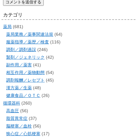
カテゴリ
薬局
(681)
薬局業務／薬事関連法規
(64)
服薬指導／薬歴／検査
(116)
調剤／調剤過誤
(246)
製剤／ジェネリック
(42)
副作用／薬害
(41)
相互作用／薬物動態
(54)
調剤報酬／レセプト
(45)
漢方薬／生薬
(48)
健康食品／ＯＴＣ
(26)
循環器科
(260)
高血圧
(56)
脂質異常症
(37)
脳梗塞／血栓
(56)
狭心症／心筋梗塞
(17)