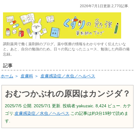
2026年7月1日更新.2,770記事.
調剤薬局で働く薬剤師のブログ。薬や医療の情報をわかりやすく伝えたいな
と。あと、自分の勉強のため。日々の気になったニュース、勉強した内容の備
忘録。
記事
ホーム
＞
皮膚科
＞
皮膚感染症／水虫／ヘルペス
おむつかぶれの原因はカンジダ？
2025/7/5
公開.
2025/7/1
更新. 投稿者:
yakuzaic.
8,424 ビュー. カテ
ゴリ:
皮膚感染症／水虫／ヘルペス
.この記事は約3分19秒で読めま
す.