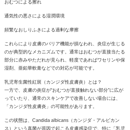
おむつによる擦れ
通気性の悪さによる湿潤環境
頻繁なおしりふきによる過剰な摩擦
これらにより皮膚のバリア機能が損なわれ、炎症が生じる
のが典型的なメカニズムです。通常はおむつが直接当たる
部分に赤みやただれが見られ、軽度であればワセリンや保
湿剤、亜鉛華軟膏などでの対応が可能です。
乳児寄生菌性紅斑（カンジダ性皮膚炎）とは？
一方で、皮膚の炎症が“おむつが直接触れない部分”に広が
っていたり、通常のスキンケアで改善しない場合には、
「カンジダ性皮膚炎」の可能性があります。
この状態は、Candida albicans（カンジダ・アルビカン
ス）という真菌が原因で起こる皮膚感染症で、特に「乳児