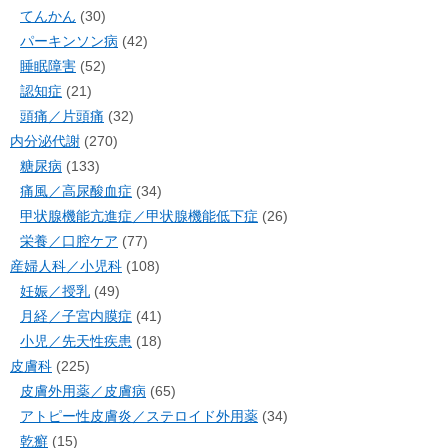
てんかん
(30)
パーキンソン病
(42)
睡眠障害
(52)
認知症
(21)
頭痛／片頭痛
(32)
内分泌代謝
(270)
糖尿病
(133)
痛風／高尿酸血症
(34)
甲状腺機能亢進症／甲状腺機能低下症
(26)
栄養／口腔ケア
(77)
産婦人科／小児科
(108)
妊娠／授乳
(49)
月経／子宮内膜症
(41)
小児／先天性疾患
(18)
皮膚科
(225)
皮膚外用薬／皮膚病
(65)
アトピー性皮膚炎／ステロイド外用薬
(34)
乾癬
(15)