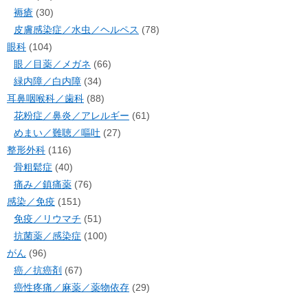
褥瘡
(30)
皮膚感染症／水虫／ヘルペス
(78)
眼科
(104)
眼／目薬／メガネ
(66)
緑内障／白内障
(34)
耳鼻咽喉科／歯科
(88)
花粉症／鼻炎／アレルギー
(61)
めまい／難聴／嘔吐
(27)
整形外科
(116)
骨粗鬆症
(40)
痛み／鎮痛薬
(76)
感染／免疫
(151)
免疫／リウマチ
(51)
抗菌薬／感染症
(100)
がん
(96)
癌／抗癌剤
(67)
癌性疼痛／麻薬／薬物依存
(29)