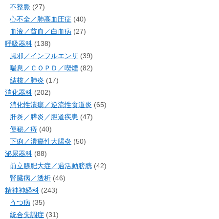
不整脈
(27)
心不全／肺高血圧症
(40)
血液／貧血／白血病
(27)
呼吸器科
(138)
風邪／インフルエンザ
(39)
喘息／ＣＯＰＤ／喫煙
(82)
結核／肺炎
(17)
消化器科
(202)
消化性潰瘍／逆流性食道炎
(65)
肝炎／膵炎／胆道疾患
(47)
便秘／痔
(40)
下痢／潰瘍性大腸炎
(50)
泌尿器科
(88)
前立腺肥大症／過活動膀胱
(42)
腎臓病／透析
(46)
精神神経科
(243)
うつ病
(35)
統合失調症
(31)