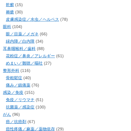
乾癬
(15)
褥瘡
(30)
皮膚感染症／水虫／ヘルペス
(78)
眼科
(104)
眼／目薬／メガネ
(66)
緑内障／白内障
(34)
耳鼻咽喉科／歯科
(88)
花粉症／鼻炎／アレルギー
(61)
めまい／難聴／嘔吐
(27)
整形外科
(116)
骨粗鬆症
(40)
痛み／鎮痛薬
(76)
感染／免疫
(151)
免疫／リウマチ
(51)
抗菌薬／感染症
(100)
がん
(96)
癌／抗癌剤
(67)
癌性疼痛／麻薬／薬物依存
(29)