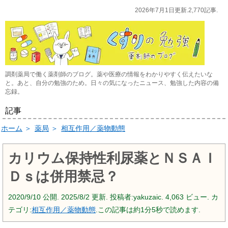
2026年7月1日更新.2,770記事.
調剤薬局で働く薬剤師のブログ。薬や医療の情報をわかりやすく伝えたいな
と。あと、自分の勉強のため。日々の気になったニュース、勉強した内容の備
忘録。
記事
ホーム
＞
薬局
＞
相互作用／薬物動態
カリウム保持性利尿薬とＮＳＡＩ
Ｄｓは併用禁忌？
2020/9/10
公開.
2025/8/2
更新. 投稿者:
yakuzaic.
4,063 ビュー. カ
テゴリ:
相互作用／薬物動態
.この記事は約1分5秒で読めます.