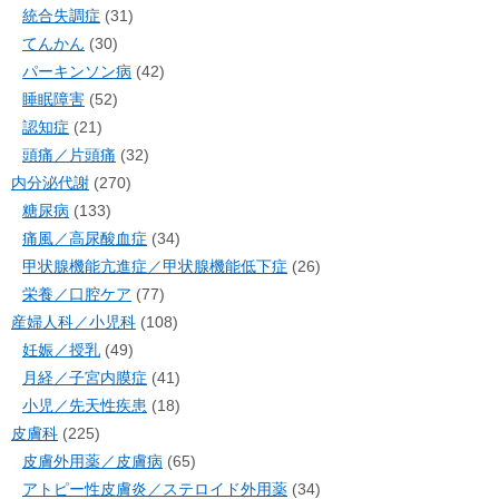
統合失調症
(31)
てんかん
(30)
パーキンソン病
(42)
睡眠障害
(52)
認知症
(21)
頭痛／片頭痛
(32)
内分泌代謝
(270)
糖尿病
(133)
痛風／高尿酸血症
(34)
甲状腺機能亢進症／甲状腺機能低下症
(26)
栄養／口腔ケア
(77)
産婦人科／小児科
(108)
妊娠／授乳
(49)
月経／子宮内膜症
(41)
小児／先天性疾患
(18)
皮膚科
(225)
皮膚外用薬／皮膚病
(65)
アトピー性皮膚炎／ステロイド外用薬
(34)