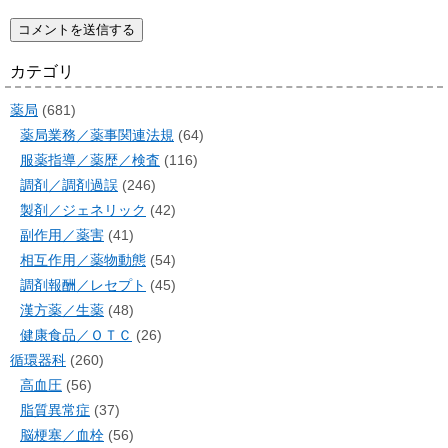
カテゴリ
薬局
(681)
薬局業務／薬事関連法規
(64)
服薬指導／薬歴／検査
(116)
調剤／調剤過誤
(246)
製剤／ジェネリック
(42)
副作用／薬害
(41)
相互作用／薬物動態
(54)
調剤報酬／レセプト
(45)
漢方薬／生薬
(48)
健康食品／ＯＴＣ
(26)
循環器科
(260)
高血圧
(56)
脂質異常症
(37)
脳梗塞／血栓
(56)