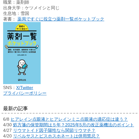
職業：薬剤師
出身大学：ケツメイシと同じ
生息地：雪国
著書：
薬局ですぐに役立つ薬剤一覧ポケットブック
SNS：
X/Twitter
プライバシーポリシー
最新の記事
6/8
ヒアレイン点眼液とヒアレインミニ点眼液の適応症は違う？
4/30
処方箋の保管期間は５年？2025年5月の改正薬機法のポイント
4/27
リウマトイド因子陽性なら関節リウマチ？
4/20
リベルサスとビスホスホネートは併用禁忌？