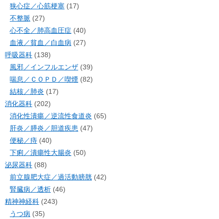
狭心症／心筋梗塞
(17)
不整脈
(27)
心不全／肺高血圧症
(40)
血液／貧血／白血病
(27)
呼吸器科
(138)
風邪／インフルエンザ
(39)
喘息／ＣＯＰＤ／喫煙
(82)
結核／肺炎
(17)
消化器科
(202)
消化性潰瘍／逆流性食道炎
(65)
肝炎／膵炎／胆道疾患
(47)
便秘／痔
(40)
下痢／潰瘍性大腸炎
(50)
泌尿器科
(88)
前立腺肥大症／過活動膀胱
(42)
腎臓病／透析
(46)
精神神経科
(243)
うつ病
(35)