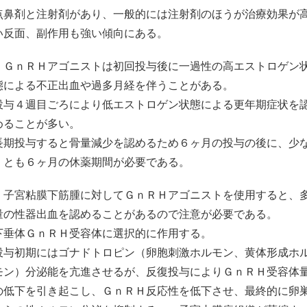
点鼻剤と注射剤があり、一般的には注射剤のほうが治療効果が
い反面、副作用も強い傾向にある。
・ＧｎＲＨアゴニストは初回投与後に一過性の高エストロゲン
態による不正出血や過多月経を伴うことがある。
投与４週目ごろにより低エストロゲン状態による更年期症状を
めることが多い。
長期投与すると骨量減少を認めるため６ヶ月の投与の後に、少
くとも６ヶ月の休薬期間が必要である。
・子宮粘膜下筋腫に対してＧｎＲＨアゴニストを使用すると、
量の性器出血を認めることがあるので注意が必要である。
下垂体ＧｎＲＨ受容体に選択的に作用する。
投与初期にはゴナドトロピン（卵胞刺激ホルモン、黄体形成ホ
モン）分泌能を亢進させるが、反復投与によりＧｎＲＨ受容体
の低下を引き起こし、ＧｎＲＨ反応性を低下させ、最終的に卵