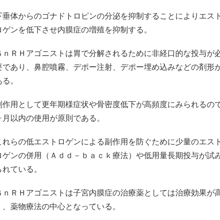
下垂体からのゴナドトロピンの分泌を抑制することによりエス
ロゲンを低下させ内膜症の増殖を抑制する。
ＧｎＲＨアゴニストは胃で分解されるために非経口的な投与が
要であり、鼻腔噴霧、デポー注射、デポー埋め込みなどの剤形
ある。
副作用として更年期様症状や骨密度低下が高頻度にみられるので
ヶ月以内の使用が原則である。
これらの低エストロゲンによる副作用を防ぐために少量のエス
ロゲンの併用（Ａｄｄ－ｂａｃｋ療法）や低用量長期投与が試
られている。
ＧｎＲＨアゴニストは子宮内膜症の治療薬としては治療効果が
く、薬物療法の中心となっている。