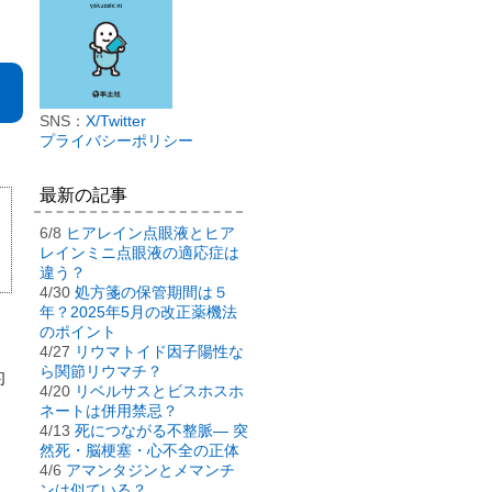
SNS：
X/Twitter
プライバシーポリシー
最新の記事
6/8
ヒアレイン点眼液とヒア
レインミニ点眼液の適応症は
違う？
4/30
処方箋の保管期間は５
年？2025年5月の改正薬機法
のポイント
4/27
リウマトイド因子陽性な
ら関節リウマチ？
的
4/20
リベルサスとビスホスホ
ネートは併用禁忌？
4/13
死につながる不整脈― 突
然死・脳梗塞・心不全の正体
4/6
アマンタジンとメマンチ
ンは似ている？