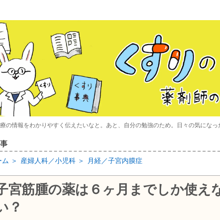
療の情報をわかりやすく伝えたいなと。あと、自分の勉強のため。日々の気になっ
事
ーム
＞
産婦人科／小児科
＞
月経／子宮内膜症
子宮筋腫の薬は６ヶ月までしか使え
い？