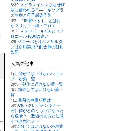
3/30
スピラマイシンはなぜ妊
婦に使われる？―トキソプラ
す
ズマ症と母子感染予防
3/23
「医者いらず」とは何
か？りんご・梅・アロエ
3/16
マクロゴール400とマク
で
ロゴール4000の違い
3/9
ゾコーバとオルメサルタ
ンは併用禁忌？配合剤の併用
禁忌
人気の記事
混ぜてはいけないシロッ
プ・粉薬一覧
一包化に適さない薬一覧
粉砕してはいけない薬一
覧
目薬の点眼順序は？
CK（クレアチンキナー
ゼ）値がどのくらいになった
ら危険？―数値の見方と注意
すべきポイント
下
混ぜてはいけない外用薬
し