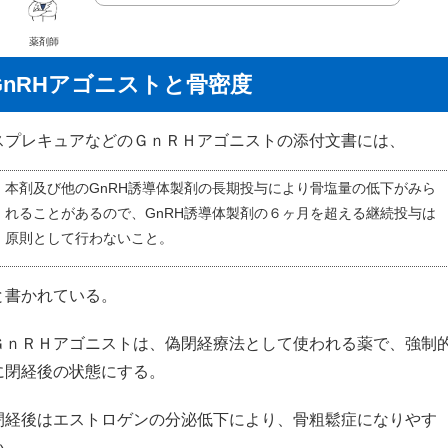
薬剤師
GnRHアゴニストと骨密度
スプレキュアなどのＧｎＲＨアゴニストの添付文書には、
本剤及び他のGnRH誘導体製剤の長期投与により骨塩量の低下がみら
れることがあるので、GnRH誘導体製剤の６ヶ月を超える継続投与は
原則として行わないこと。
と書かれている。
ＧｎＲＨアゴニストは、偽閉経療法として使われる薬で、強制
に閉経後の状態にする。
閉経後はエストロゲンの分泌低下により、骨粗鬆症になりやす
い。