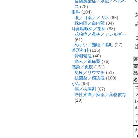
皮膚感染症／水虫／ヘルペ
ス
(78)
眼科
(104)
眼／目薬／メガネ
(66)
緑内障／白内障
(34)
耳鼻咽喉科／歯科
(88)
花粉症／鼻炎／アレルギー
(61)
めまい／難聴／嘔吐
(27)
整形外科
(116)
骨粗鬆症
(40)
医
痛み／鎮痛薬
(76)
薬
感染／免疫
(151)
免疫／リウマチ
(51)
品
抗菌薬／感染症
(100)
名
がん
(96)
癌／抗癌剤
(67)
癌性疼痛／麻薬／薬物依存
(29)