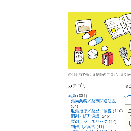
調剤薬局で働く薬剤師のブログ。薬や医
カテゴリ
記
薬局
(681)
ホ
薬局業務／薬事関連法規
(64)
服薬指導／薬歴／検査
(116)
調剤／調剤過誤
(246)
製剤／ジェネリック
(42)
副作用／薬害
(41)