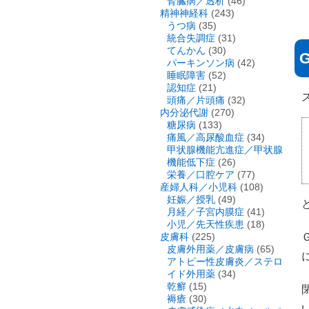
腎臓病／透析
(46)
精神神経科
(243)
うつ病
(35)
統合失調症
(31)
てんかん
(30)
パーキンソン病
(42)
睡眠障害
(52)
認知症
(21)
頭痛／片頭痛
(32)
内分泌代謝
(270)
糖尿病
(133)
痛風／高尿酸血症
(34)
甲状腺機能亢進症／甲状腺
機能低下症
(26)
栄養／口腔ケア
(77)
産婦人科／小児科
(108)
妊娠／授乳
(49)
月経／子宮内膜症
(41)
小児／先天性疾患
(18)
皮膚科
(225)
皮膚外用薬／皮膚病
(65)
アトピー性皮膚炎／ステロ
イド外用薬
(34)
乾癬
(15)
褥瘡
(30)