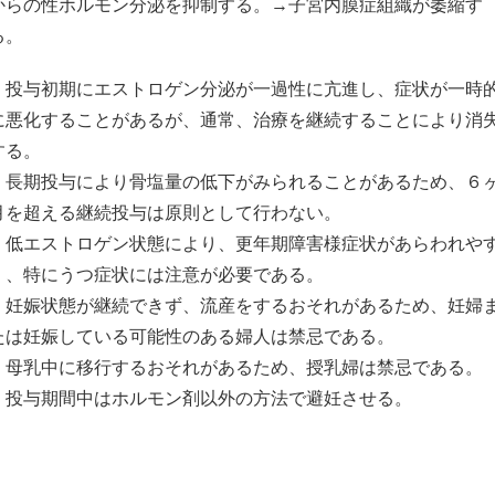
からの性ホルモン分泌を抑制する。→子宮内膜症組織が萎縮す
る。
・投与初期にエストロゲン分泌が一過性に亢進し、症状が一時
に悪化することがあるが、通常、治療を継続することにより消
する。
・長期投与により骨塩量の低下がみられることがあるため、６
月を超える継続投与は原則として行わない。
・低エストロゲン状態により、更年期障害様症状があらわれや
く、特にうつ症状には注意が必要である。
・妊娠状態が継続できず、流産をするおそれがあるため、妊婦
たは妊娠している可能性のある婦人は禁忌である。
・母乳中に移行するおそれがあるため、授乳婦は禁忌である。
・投与期間中はホルモン剤以外の方法で避妊させる。