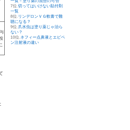
一覧－塗り薬の混合の可否
切ってはいけない貼付剤
一覧
リンデロンＶＧ軟膏で難
聴になる？
爪水虫は塗り薬じゃ治ら
与
ない？
ネフィー点鼻液とエピペ
投
ン注射液の違い
こ
て
た