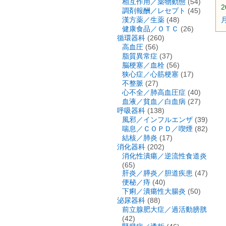
相互作用／薬物動態
(54)
2
調剤報酬／レセプト
(45)
漢方薬／生薬
(48)
健康食品／ＯＴＣ
(26)
循環器科
(260)
高血圧
(56)
脂質異常症
(37)
脳梗塞／血栓
(56)
狭心症／心筋梗塞
(17)
不整脈
(27)
心不全／肺高血圧症
(40)
血液／貧血／白血病
(27)
呼吸器科
(138)
風邪／インフルエンザ
(39)
喘息／ＣＯＰＤ／喫煙
(82)
結核／肺炎
(17)
消化器科
(202)
消化性潰瘍／逆流性食道炎
(65)
肝炎／膵炎／胆道疾患
(47)
便秘／痔
(40)
下痢／潰瘍性大腸炎
(50)
泌尿器科
(88)
前立腺肥大症／過活動膀胱
(42)