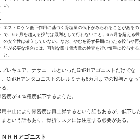
ニ
い。
ー
ル
レ
エストロゲン低下作用に基づく骨塩量の低下がみられることがあるの
ル
で、6ヵ月を超える投与は原則として行わないこと。6ヵ月を超える投
ミ
の安全性は確立していない。なお、やむを得ず長期にわたる投与や再
ナ
与が必要な場合には、可能な限り骨塩量の検査を行い慎重に投与する
と。
スプレキュア、ナサニールといったGnRHアゴニストだけでな
く、GnRHアンタゴニストのレルミナも6カ月までの投与となっ
いる。
骨密度が４％程度低下するようだ。
服用中止により骨密度は再上昇するという話もあるが、低下し
ままという話もあり、骨折リスクには注意する必要がある。
ＧＮＲＨアゴニスト