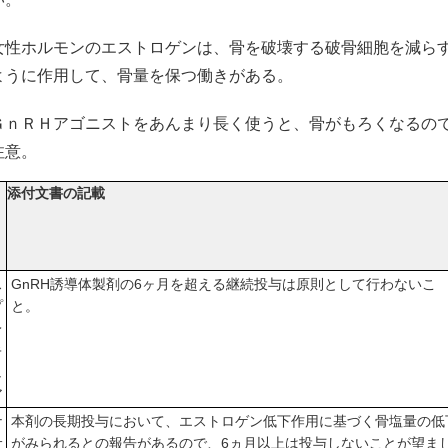
女性ホルモンのエストロゲンは、骨を破壊する破骨細胞を減ら
ように作用して、骨量を保つ働きがある。
ＧｎＲＨアゴニストをあんまり長く使うと、骨がもろくなるの
注意。
添付文書の記載
ス
GnRH誘導体製剤の6ヶ月を超える継続投与は原則として行わないこ
プ
と。
レ
キ
ュ
ア
ナ
本剤の長期投与において、エストロゲン低下作用に基づく骨塩量の低
サ
がみられるとの報告があるので、6ヵ月以上は投与しないことが望ま