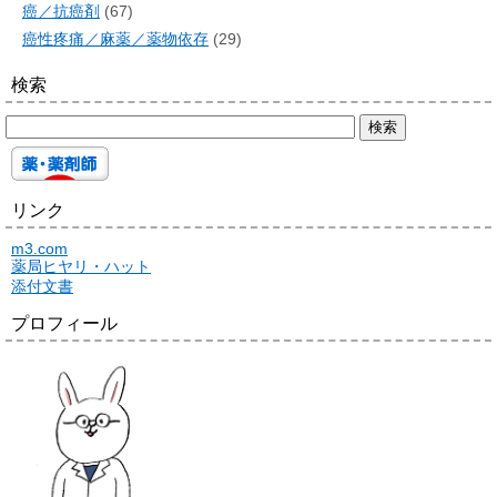
癌／抗癌剤
(67)
癌性疼痛／麻薬／薬物依存
(29)
検索
リンク
m3.com
薬局ヒヤリ・ハット
添付文書
プロフィール