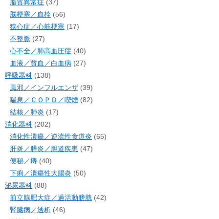
脂質異常症
(37)
脳梗塞／血栓
(56)
狭心症／心筋梗塞
(17)
不整脈
(27)
心不全／肺高血圧症
(40)
血液／貧血／白血病
(27)
呼吸器科
(138)
風邪／インフルエンザ
(39)
喘息／ＣＯＰＤ／喫煙
(82)
結核／肺炎
(17)
消化器科
(202)
消化性潰瘍／逆流性食道炎
(65)
肝炎／膵炎／胆道疾患
(47)
便秘／痔
(40)
下痢／潰瘍性大腸炎
(50)
泌尿器科
(88)
前立腺肥大症／過活動膀胱
(42)
腎臓病／透析
(46)