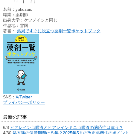
名前：yakuzaic
職業：薬剤師
出身大学：ケツメイシと同じ
生息地：雪国
著書：
薬局ですぐに役立つ薬剤一覧ポケットブック
SNS：
X/Twitter
プライバシーポリシー
最新の記事
6/8
ヒアレイン点眼液とヒアレインミニ点眼液の適応症は違う？
4/30
処方箋の保管期間は５年？2025年5月の改正薬機法のポイント