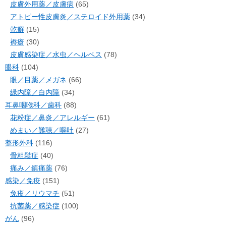
皮膚外用薬／皮膚病
(65)
アトピー性皮膚炎／ステロイド外用薬
(34)
乾癬
(15)
褥瘡
(30)
皮膚感染症／水虫／ヘルペス
(78)
眼科
(104)
眼／目薬／メガネ
(66)
緑内障／白内障
(34)
耳鼻咽喉科／歯科
(88)
花粉症／鼻炎／アレルギー
(61)
めまい／難聴／嘔吐
(27)
整形外科
(116)
骨粗鬆症
(40)
痛み／鎮痛薬
(76)
感染／免疫
(151)
免疫／リウマチ
(51)
抗菌薬／感染症
(100)
がん
(96)