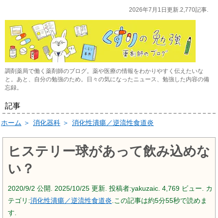
2026年7月1日更新.2,770記事.
調剤薬局で働く薬剤師のブログ。薬や医療の情報をわかりやすく伝えたいな
と。あと、自分の勉強のため。日々の気になったニュース、勉強した内容の備
忘録。
記事
ホーム
＞
消化器科
＞
消化性潰瘍／逆流性食道炎
ヒステリー球があって飲み込めな
い？
2020/9/2
公開.
2025/10/25
更新. 投稿者:
yakuzaic.
4,769 ビュー. カ
テゴリ:
消化性潰瘍／逆流性食道炎
.この記事は約5分55秒で読めま
す.