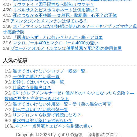
4/27
リウマトイド因子陽性なら関節リウマチ？
4/20
リベルサスとビスホスホネートは併用禁忌？
4/13
死につながる不整脈― 突然死・脳梗塞・心不全の正体
4/6
アマンタジンとメマンチンは似ている？
3/30
スピラマイシンはなぜ妊婦に使われる？―トキソプラズマ症と母
子感染予防
3/23
「医者いらず」とは何か？りんご・梅・アロエ
3/16
マクロゴール400とマクロゴール4000の違い
3/9
ゾコーバとオルメサルタンは併用禁忌？配合剤の併用禁忌
人気の記事
混ぜてはいけないシロップ・粉薬一覧
一包化に適さない薬一覧
粉砕してはいけない薬一覧
目薬の点眼順序は？
CK（クレアチンキナーゼ）値がどのくらいになったら危険？―
数値の見方と注意すべきポイント
混ぜてはいけない外用薬一覧－塗り薬の混合の可否
切ってはいけない貼付剤一覧
リンデロンＶＧ軟膏で難聴になる？
爪水虫は塗り薬じゃ治らない？
ネフィー点鼻液とエピペン注射液の違い
Copyright © 2026 by くすりの勉強 -薬剤師のブログ-.