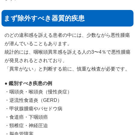
まず除外すべき器質的疾患
のどの違和感を訴える患者の中には、少数ながら悪性腫瘍
が潜んでいることもあります。
統計的には、咽喉頭異常感を訴える人の3〜4％で悪性腫瘍
が発見されるとされており、
「異常がない」と判断する前に、慎重な検査が必要です。
● 鑑別すべき疾患の例
・咽頭炎・喉頭炎（慢性炎症）
・逆流性食道炎（GERD）
・甲状腺腫瘍やバセドウ病
・食道癌・下咽頭癌
・頸椎症・神経圧迫
・脳血管障害