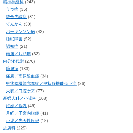
精神神経科
(243)
うつ病
(35)
統合失調症
(31)
てんかん
(30)
パーキンソン病
(42)
睡眠障害
(52)
認知症
(21)
頭痛／片頭痛
(32)
内分泌代謝
(270)
糖尿病
(133)
痛風／高尿酸血症
(34)
甲状腺機能亢進症／甲状腺機能低下症
(26)
栄養／口腔ケア
(77)
産婦人科／小児科
(108)
妊娠／授乳
(49)
月経／子宮内膜症
(41)
小児／先天性疾患
(18)
皮膚科
(225)