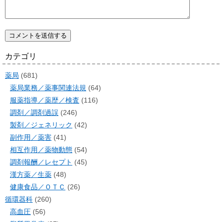
カテゴリ
薬局
(681)
薬局業務／薬事関連法規
(64)
服薬指導／薬歴／検査
(116)
調剤／調剤過誤
(246)
製剤／ジェネリック
(42)
副作用／薬害
(41)
相互作用／薬物動態
(54)
調剤報酬／レセプト
(45)
漢方薬／生薬
(48)
健康食品／ＯＴＣ
(26)
循環器科
(260)
高血圧
(56)