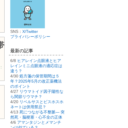
SNS：
X/Twitter
プライバシーポリシー
帯
最新の記事
6/8
ヒアレイン点眼液とヒア
レインミニ点眼液の適応症は
:
違う？
4/30
処方箋の保管期間は５
年？2025年5月の改正薬機法
のポイント
4/27
リウマトイド因子陽性な
ら関節リウマチ？
4/20
リベルサスとビスホスホ
ネートは併用禁忌？
4/13
死につながる不整脈― 突
然死・脳梗塞・心不全の正体
4/6
アマンタジンとメマンチ
ンは似ている？