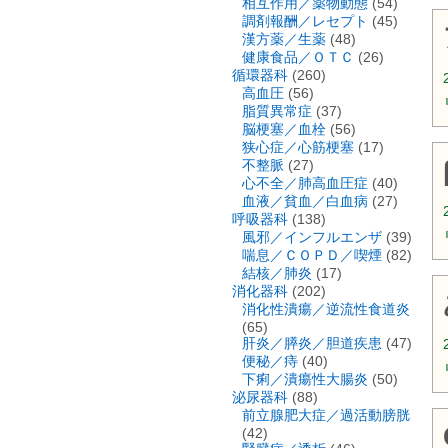
相互作用／薬物動態
(54)
調剤報酬／レセプト
(45)
漢方薬／生薬
(48)
健康食品／ＯＴＣ
(26)
循環器科
(260)
高血圧
(56)
脂質異常症
(37)
脳梗塞／血栓
(56)
狭心症／心筋梗塞
(17)
不整脈
(27)
心不全／肺高血圧症
(40)
血液／貧血／白血病
(27)
呼吸器科
(138)
風邪／インフルエンザ
(39)
喘息／ＣＯＰＤ／喫煙
(82)
結核／肺炎
(17)
消化器科
(202)
消化性潰瘍／逆流性食道炎
(65)
肝炎／膵炎／胆道疾患
(47)
便秘／痔
(40)
下痢／潰瘍性大腸炎
(50)
泌尿器科
(88)
前立腺肥大症／過活動膀胱
(42)