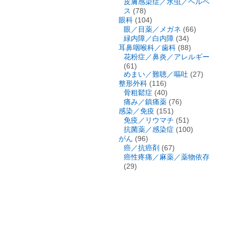
皮膚感染症／水虫／ヘルペ
ス
(78)
眼科
(104)
眼／目薬／メガネ
(66)
緑内障／白内障
(34)
耳鼻咽喉科／歯科
(88)
花粉症／鼻炎／アレルギー
(61)
めまい／難聴／嘔吐
(27)
整形外科
(116)
骨粗鬆症
(40)
痛み／鎮痛薬
(76)
感染／免疫
(151)
免疫／リウマチ
(51)
抗菌薬／感染症
(100)
がん
(96)
癌／抗癌剤
(67)
癌性疼痛／麻薬／薬物依存
(29)