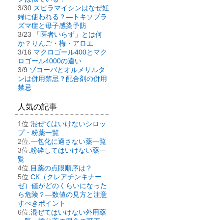
3/30
スピラマイシンはなぜ妊
婦に使われる？―トキソプラ
ズマ症と母子感染予防
3/23
「医者いらず」とは何
か？りんご・梅・アロエ
3/16
マクロゴール400とマク
ロゴール4000の違い
3/9
ゾコーバとオルメサルタ
ンは併用禁忌？配合剤の併用
禁忌
人気の記事
混ぜてはいけないシロッ
プ・粉薬一覧
一包化に適さない薬一覧
粉砕してはいけない薬一
覧
目薬の点眼順序は？
CK（クレアチンキナー
ゼ）値がどのくらいになった
ら危険？―数値の見方と注意
すべきポイント
混ぜてはいけない外用薬