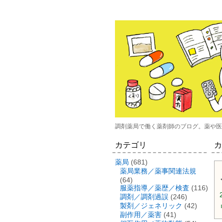
調剤薬局で働く薬剤師のブログ。薬や医
カテゴリ
カ
薬局
(681)
薬局業務／薬事関連法規
(64)
服薬指導／薬歴／検査
(116)
調剤／調剤過誤
(246)
製剤／ジェネリック
(42)
副作用／薬害
(41)