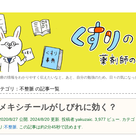
療の情報をわかりやすく伝えたいなと。あと、自分の勉強のため。日々の気になっ
テゴリ：不整脈 の記事一覧
メキシチールがしびれに効く？
2020/8/27
公開.
2024/8/20
更新. 投稿者:
yakuzaic.
3,977 ビュー. カテゴ
リ:
不整脈
. この記事は約2分45秒で読めます.