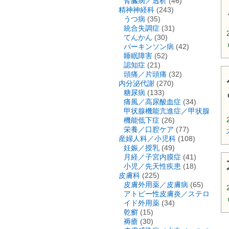
腎臓病／透析
(46)
精神神経科
(243)
うつ病
(35)
統合失調症
(31)
てんかん
(30)
パーキンソン病
(42)
睡眠障害
(52)
認知症
(21)
頭痛／片頭痛
(32)
内分泌代謝
(270)
糖尿病
(133)
痛風／高尿酸血症
(34)
甲状腺機能亢進症／甲状腺
機能低下症
(26)
栄養／口腔ケア
(77)
産婦人科／小児科
(108)
妊娠／授乳
(49)
月経／子宮内膜症
(41)
小児／先天性疾患
(18)
皮膚科
(225)
皮膚外用薬／皮膚病
(65)
アトピー性皮膚炎／ステロ
イド外用薬
(34)
乾癬
(15)
褥瘡
(30)