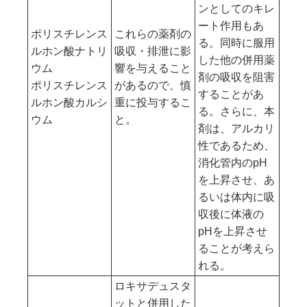
ンとしてのキレ
ート作用もあ
ポリスチレンス
これらの薬剤の
る。同時に服用
ルホン酸ナトリ
吸収・排泄に影
した他の併用薬
ウム
響を与えること
剤の吸収を阻害
ポリスチレンス
があるので、慎
することがあ
ルホン酸カルシ
重に投与するこ
る。さらに、本
ウム
と。
剤は、アルカリ
性であるため、
消化管内のpH
を上昇させ、あ
るいは体内に吸
収後に体液の
pHを上昇させ
ることが考えら
れる。
ロキサデュスタ
ットと併用した