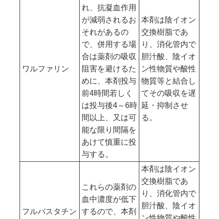
れ、抗凝血作用
が減弱されるお
本剤は陰イオン
それがあるの
交換樹脂であ
で、併用する場
り、消化管内で
合は薬剤の吸収
胆汁酸、陰イオ
ワルファリン
阻害を避けるた
ン性物質や酸性
めに、本剤投与
物質等と結合し
前4時間若しく
てその吸収を遅
は投与後4～6時
延・抑制させ
間以上、又は可
る。
能な限り間隔を
あけて慎重に投
与する。
本剤は陰イオン
交換樹脂であ
これらの薬剤の
り、消化管内で
血中濃度が低下
胆汁酸、陰イオ
フルバスタチン
するので、本剤
ン性物質や酸性