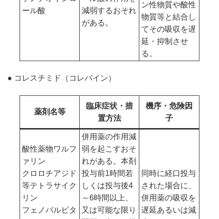
ン性物質や酸性
ール酸
減弱するおそれ
物質等と結合し
がある。
てその吸収を遅
延・抑制させ
る。
● コレスチミド（コレバイン）
臨床症状・措
機序・危険因
薬剤名等
置方法
子
併用薬の作用減
酸性薬物
ワルフ
弱を起こすおそ
ァリン
れがある。本剤
クロロチアジド
投与前1時間若
同時に経口投与
等テトラサイク
しくは投与後4
された場合に、
リン
～6時間以上、
併用薬の吸収を
フェノバルビタ
又は可能な限り
遅延あるいは減