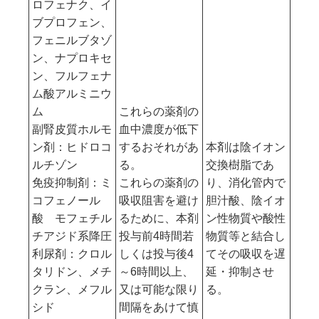
ロフェナク、イ
ブプロフェン、
フェニルブタゾ
ン、ナプロキセ
ン、フルフェナ
ム酸アルミニウ
ム
これらの薬剤の
副腎皮質ホルモ
血中濃度が低下
ン剤：ヒドロコ
するおそれがあ
本剤は陰イオン
ルチゾン
る。
交換樹脂であ
免疫抑制剤：ミ
これらの薬剤の
り、消化管内で
コフェノール
吸収阻害を避け
胆汁酸、陰イオ
酸 モフェチル
るために、本剤
ン性物質や酸性
チアジド系降圧
投与前4時間若
物質等と結合し
利尿剤：クロル
しくは投与後4
てその吸収を遅
タリドン、メチ
～6時間以上、
延・抑制させ
クラン、メフル
又は可能な限り
る。
シド
間隔をあけて慎