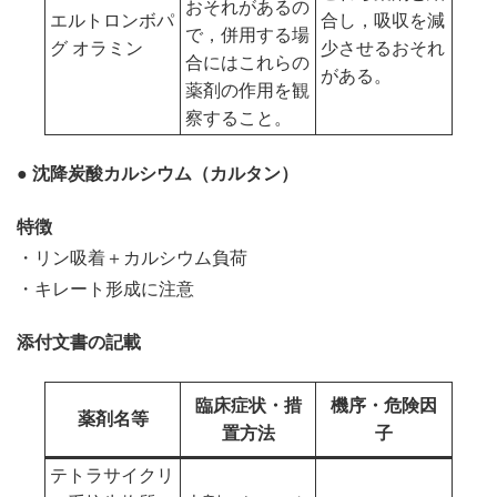
おそれがあるの
エルトロンボパ
合し，吸収を減
で，併用する場
グ オラミン
少させるおそれ
合にはこれらの
がある。
薬剤の作用を観
察すること。
● 沈降炭酸カルシウム（カルタン）
特徴
・リン吸着＋カルシウム負荷
・キレート形成に注意
添付文書の記載
臨床症状・措
機序・危険因
薬剤名等
置方法
子
テトラサイクリ