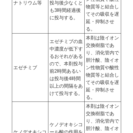
ナトリウム等
投与後少なくと
物質等と結合し
も3時間経過後
てその吸収を遅
に投与する。
延・抑制させ
る。
本剤は陰イオン
エゼチミブの血
交換樹脂であ
中濃度が低下す
り、消化管内で
るおそれがある
胆汁酸、陰イオ
ので、本剤投与
エゼチミブ
ン性物質や酸性
前2時間あるい
物質等と結合し
は投与後4時間
てその吸収を遅
以上の間隔をあ
延・抑制させ
けて投与する。
る。
本剤は陰イオン
交換樹脂であ
り、消化管内で
ケノデオキシコ
胆汁酸、陰イオ
ケノデオキシコ
ール酸の作用を