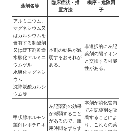
臨床症状・措
機序・危険因
薬剤名等
置方法
子
アルミニウム、
マグネシウム又
はカルシウムを
含有する制酸剤
非選択的に左記
又は緩下剤
乾燥
本剤の効果が減
薬剤の陽イオン
水酸化アルミニ
弱するおそれが
と交換する可能
ウムゲル
ある。
性がある。
水酸化マグネシ
ウム
沈降炭酸カルシ
ウム等
本剤が消化管内
左記薬剤の効果
で左記薬剤を吸
が減弱すること
甲状腺ホルモン
着することによ
があるので、服
製剤
レボチロキ
り、これらの薬
用時間をずらす