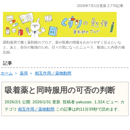
2026年7月1日更新.2,770記事.
調剤薬局で働く薬剤師のブログ。薬や医療の情報をわかりやすく伝えたいな
と。あと、自分の勉強のため。日々の気になったニュース、勉強した内容の備
忘録。
記事
ホーム
＞
薬局
＞
相互作用／薬物動態
吸着薬と同時服用の可否の判断
2026/2/1
公開.
2026/1/31
更新. 投稿者:
yakuzaic.
1,324 ビュー. カ
テゴリ:
相互作用／薬物動態
.この記事は約11分39秒で読めます.