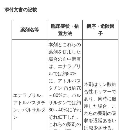
添付文書の記載
臨床症状・措
機序・危険因
薬剤名等
置方法
子
本剤とこれらの
薬剤を併用した
場合の血中濃度
は、エナラプリ
ルでは約80%
に、アトルバス
本剤はリン酸結
タチンでは約70
合性ポリマーで
エナラプリル、
～80%に、バル
あり、同時に服
アトルバスタチ
サルタンでは約
用した場合、こ
ン、バルサルタ
30～40%にそれ
れらの薬剤の吸
ン
ぞれ低下した。
収を遅延あるい
これらの薬剤の
は減少させる。