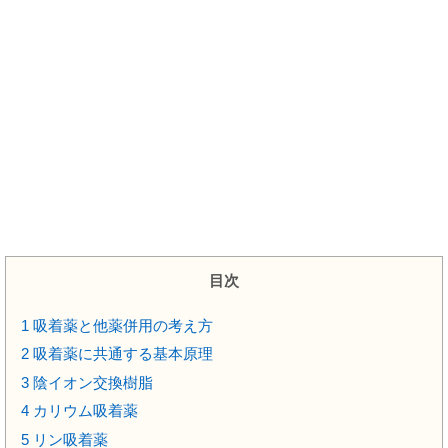
目次
1
吸着薬と他薬併用の考え方
2
吸着薬に共通する基本原理
3
陰イオン交換樹脂
4
カリウム吸着薬
5
リン吸着薬