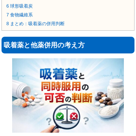
6
球形吸着炭
7
食物繊維系
8
まとめ：吸着薬の併用判断
吸着薬と他薬併用の考え方