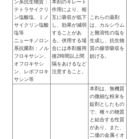
ン系抗生物質：
本剤のキレート
テトラサイクリ
作用により、相
ン塩酸塩、ミノ
互に吸収が低下
これらの薬剤
サイクリン塩酸
し、効果が減弱
は、カルシウム
塩等
することがあ
と難溶性の塩を
ニューキノロン
る。併用する場
生成し、抗生物
系抗菌剤：ノル
合には本剤服用
質の腸管吸収を
フロキサシン、
後2時間以上間
妨げる。
オフロキサシ
隔をあけるなど
ン、レボフロキ
注意すること。
サシン等
本剤は、無機質
の微細な粉末を
錠剤としたもの
で、種々の物質
と結合する性質
があり、また、
二価の金属イオ