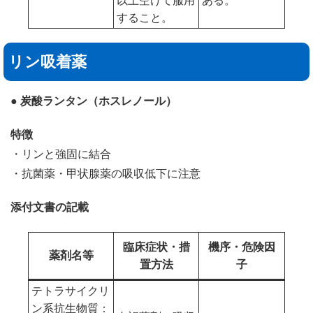
以上空けて服用
ある。
すること。
リン吸着薬
● 炭酸ランタン（ホスレノール）
特徴
・リンと強固に結合
・抗菌薬・甲状腺薬の吸収低下に注意
添付文書の記載
臨床症状・措
機序・危険因
薬剤名等
置方法
子
テトラサイクリ
ン系抗生物質：