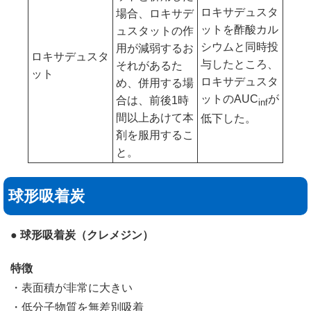
ロキサデュスタ
場合、ロキサデ
ットを酢酸カル
ュスタットの作
シウムと同時投
用が減弱するお
ロキサデュスタ
与したところ、
それがあるた
ット
ロキサデュスタ
め、併用する場
ットのAUC
が
合は、前後1時
inf
間以上あけて本
低下した。
剤を服用するこ
と。
球形吸着炭
● 球形吸着炭（クレメジン）
特徴
・表面積が非常に大きい
・低分子物質を無差別吸着