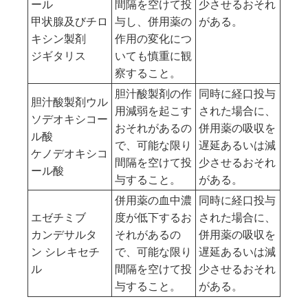
ール
間隔を空けて投
少させるおそれ
甲状腺及びチロ
与し、併用薬の
がある。
キシン製剤
作用の変化につ
ジギタリス
いても慎重に観
察すること。
胆汁酸製剤の作
同時に経口投与
胆汁酸製剤
ウル
用減弱を起こす
された場合に、
ソデオキシコー
おそれがあるの
併用薬の吸収を
ル酸
で、可能な限り
遅延あるいは減
ケノデオキシコ
間隔を空けて投
少させるおそれ
ール酸
与すること。
がある。
併用薬の血中濃
同時に経口投与
エゼチミブ
度が低下するお
された場合に、
カンデサルタ
それがあるの
併用薬の吸収を
ン シレキセチ
で、可能な限り
遅延あるいは減
ル
間隔を空けて投
少させるおそれ
与すること。
がある。