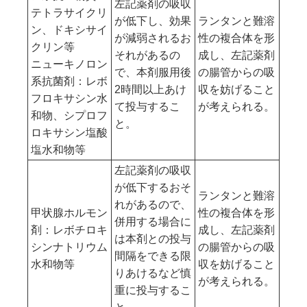
左記薬剤の吸収
テトラサイクリ
が低下し、効果
ランタンと難溶
ン、ドキシサイ
が減弱されるお
性の複合体を形
クリン等
それがあるの
成し、左記薬剤
ニューキノロン
で、本剤服用後
の腸管からの吸
系抗菌剤：レボ
2時間以上あけ
収を妨げること
フロキサシン水
て投与するこ
が考えられる。
和物、シプロフ
と。
ロキサシン塩酸
塩水和物等
左記薬剤の吸収
が低下するおそ
ランタンと難溶
れがあるので、
甲状腺ホルモン
性の複合体を形
併用する場合に
剤：レボチロキ
成し、左記薬剤
は本剤との投与
シンナトリウム
の腸管からの吸
間隔をできる限
水和物等
収を妨げること
りあけるなど慎
が考えられる。
重に投与するこ