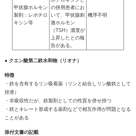
甲状腺ホルモン
の併用患者にお
製剤：レボチロ
いて、甲状腺刺
機序不明
キシン等
激ホルモン
（TSH）濃度が
上昇したとの報
告がある。
● クエン酸第二鉄水和物（リオナ）
特徴
・鉄を含有するリン吸着薬（リンと結合しリン酸鉄として
排泄）
・非吸収性だが、鉄製剤としての性質を併せ持つ
・鉄とキレート形成する薬剤などで相互作用が問題となる
ことがある
添付文書の記載