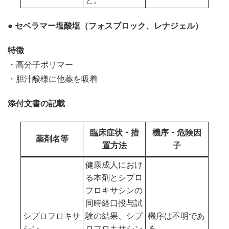
と。
● セベラマー塩酸塩（フォスブロック、レナジェル）
特徴
・高分子ポリマー
・胆汁酸様に他薬を吸着
添付文書の記載
臨床症状・措
機序・危険因
薬剤名等
置方法
子
健康成人におけ
る本剤とシプロ
フロキサシンの
同時経口投与試
シプロフロキサ
験の結果、シプ
機序は不明であ
シン
ロフロキサシン
る。