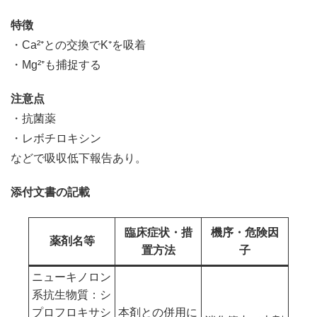
特徴
・Ca²⁺との交換でK⁺を吸着
・Mg²⁺も捕捉する
注意点
・抗菌薬
・レボチロキシン
などで吸収低下報告あり。
添付文書の記載
臨床症状・措
機序・危険因
薬剤名等
置方法
子
ニューキノロン
系抗生物質：シ
プロフロキサシ
本剤との併用に