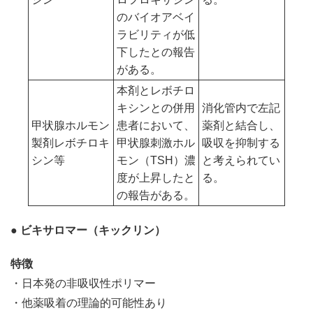
のバイオアベイ
ラビリティが低
下したとの報告
がある。
本剤とレボチロ
キシンとの併用
消化管内で左記
甲状腺ホルモン
患者において、
薬剤と結合し、
製剤
レボチロキ
甲状腺刺激ホル
吸収を抑制する
シン等
モン（TSH）濃
と考えられてい
度が上昇したと
る。
の報告がある。
● ビキサロマー（キックリン）
特徴
・日本発の非吸収性ポリマー
・他薬吸着の理論的可能性あり