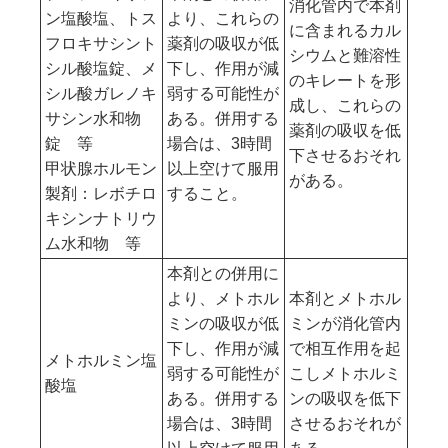
消化管内で本剤
ン塩酸塩、トス
より、これらの
に含まれるカル
フロキサシント
薬剤の吸収が低
シウムと難溶性
シル酸塩錠、メ
下し、作用が減
のキレートを形
シル酸ガレノキ
弱する可能性が
成し、これらの
サシン水和物
ある。併用する
薬剤の吸収を低
錠 等
場合は、3時間
下させるおそれ
甲状腺ホルモン
以上空けて服用
がある。
製剤：レボチロ
すること。
キシンナトリウ
ム水和物 等
本剤との併用に
より、メトホル
本剤とメトホル
ミンの吸収が低
ミンが消化管内
下し、作用が減
で相互作用を起
メトホルミン塩
弱する可能性が
こしメトホルミ
酸塩
ある。併用する
ンの吸収を低下
場合は、3時間
させるおそれが