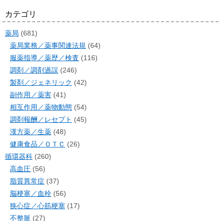
カテゴリ
薬局
(681)
薬局業務／薬事関連法規
(64)
服薬指導／薬歴／検査
(116)
調剤／調剤過誤
(246)
製剤／ジェネリック
(42)
副作用／薬害
(41)
相互作用／薬物動態
(54)
調剤報酬／レセプト
(45)
漢方薬／生薬
(48)
健康食品／ＯＴＣ
(26)
循環器科
(260)
高血圧
(56)
脂質異常症
(37)
脳梗塞／血栓
(56)
狭心症／心筋梗塞
(17)
不整脈
(27)