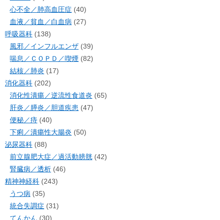
心不全／肺高血圧症
(40)
血液／貧血／白血病
(27)
呼吸器科
(138)
風邪／インフルエンザ
(39)
喘息／ＣＯＰＤ／喫煙
(82)
結核／肺炎
(17)
消化器科
(202)
消化性潰瘍／逆流性食道炎
(65)
肝炎／膵炎／胆道疾患
(47)
便秘／痔
(40)
下痢／潰瘍性大腸炎
(50)
泌尿器科
(88)
前立腺肥大症／過活動膀胱
(42)
腎臓病／透析
(46)
精神神経科
(243)
うつ病
(35)
統合失調症
(31)
てんかん
(30)