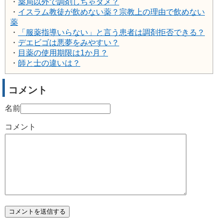
・
薬局以外で調剤しちゃダメ？
・
イスラム教徒が飲めない薬？宗教上の理由で飲めない
薬
・
「服薬指導いらない」と言う患者は調剤拒否できる？
・
デエビゴは悪夢をみやすい？
・
目薬の使用期限は1か月？
・
師と士の違いは？
コメント
名前
コメント