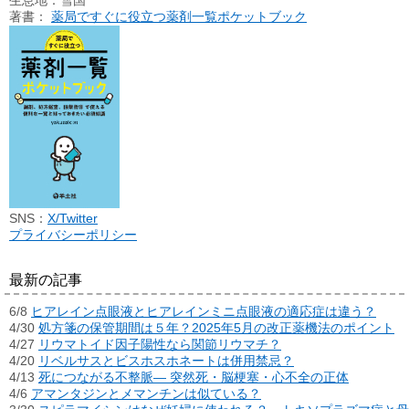
生息地：雪国
著書：
薬局ですぐに役立つ薬剤一覧ポケットブック
SNS：
X/Twitter
プライバシーポリシー
最新の記事
6/8
ヒアレイン点眼液とヒアレインミニ点眼液の適応症は違う？
4/30
処方箋の保管期間は５年？2025年5月の改正薬機法のポイント
4/27
リウマトイド因子陽性なら関節リウマチ？
4/20
リベルサスとビスホスホネートは併用禁忌？
4/13
死につながる不整脈― 突然死・脳梗塞・心不全の正体
4/6
アマンタジンとメマンチンは似ている？