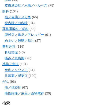
皮膚感染症／水虫／ヘルペス
(78)
眼科
(104)
眼／目薬／メガネ
(66)
緑内障／白内障
(34)
耳鼻咽喉科／歯科
(88)
花粉症／鼻炎／アレルギー
(61)
めまい／難聴／嘔吐
(27)
整形外科
(116)
骨粗鬆症
(40)
痛み／鎮痛薬
(76)
感染／免疫
(151)
免疫／リウマチ
(51)
抗菌薬／感染症
(100)
がん
(96)
癌／抗癌剤
(67)
癌性疼痛／麻薬／薬物依存
(29)
検索