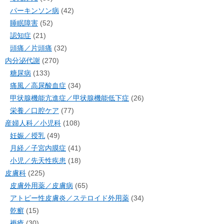
パーキンソン病
(42)
睡眠障害
(52)
認知症
(21)
頭痛／片頭痛
(32)
内分泌代謝
(270)
糖尿病
(133)
痛風／高尿酸血症
(34)
甲状腺機能亢進症／甲状腺機能低下症
(26)
栄養／口腔ケア
(77)
産婦人科／小児科
(108)
妊娠／授乳
(49)
月経／子宮内膜症
(41)
小児／先天性疾患
(18)
皮膚科
(225)
皮膚外用薬／皮膚病
(65)
アトピー性皮膚炎／ステロイド外用薬
(34)
乾癬
(15)
褥瘡
(30)