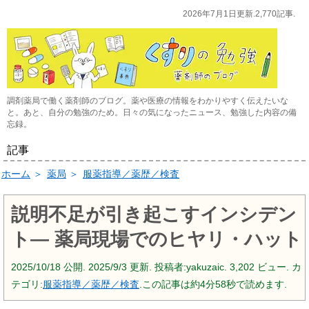
2026年7月1日更新.2,770記事.
調剤薬局で働く薬剤師のブログ。薬や医療の情報をわかりやすく伝えたいな
と。あと、自分の勉強のため。日々の気になったニュース、勉強した内容の備
忘録。
記事
ホーム
＞
薬局
＞
服薬指導／薬歴／検査
説明不足が引き起こすインシデン
ト― 薬局現場でのヒヤリ・ハット
2025/10/18
公開.
2025/9/3
更新. 投稿者:
yakuzaic.
3,202 ビュー. カ
テゴリ:
服薬指導／薬歴／検査
.この記事は約4分58秒で読めます.