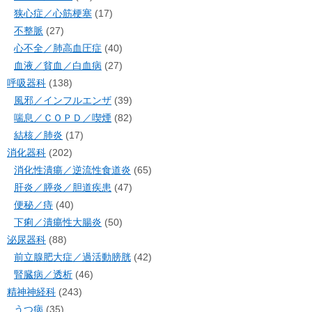
狭心症／心筋梗塞
(17)
不整脈
(27)
心不全／肺高血圧症
(40)
血液／貧血／白血病
(27)
呼吸器科
(138)
風邪／インフルエンザ
(39)
喘息／ＣＯＰＤ／喫煙
(82)
結核／肺炎
(17)
消化器科
(202)
消化性潰瘍／逆流性食道炎
(65)
肝炎／膵炎／胆道疾患
(47)
便秘／痔
(40)
下痢／潰瘍性大腸炎
(50)
泌尿器科
(88)
前立腺肥大症／過活動膀胱
(42)
腎臓病／透析
(46)
精神神経科
(243)
うつ病
(35)