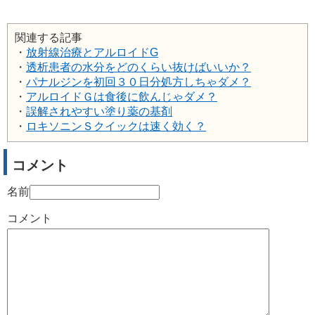
関連する記事
・
放射線治療とアルロイドG
・
透析患者の水分をどのくらい抜けばいいか？
・
パナルジンを初回３０日分処方しちゃダメ？
・
アルロイドＧは食後に飲んじゃダメ？
・
誤解されやすい塗り薬の基剤
・
ロキソニンＳクイックは速く効く？
コメント
名前
コメント