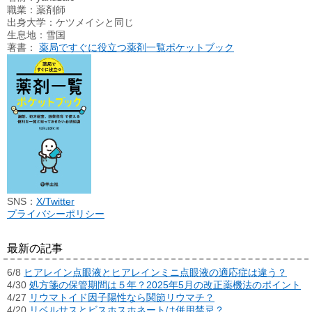
職業：薬剤師
出身大学：ケツメイシと同じ
生息地：雪国
著書：
薬局ですぐに役立つ薬剤一覧ポケットブック
SNS：
X/Twitter
プライバシーポリシー
最新の記事
6/8
ヒアレイン点眼液とヒアレインミニ点眼液の適応症は違う？
4/30
処方箋の保管期間は５年？2025年5月の改正薬機法のポイント
4/27
リウマトイド因子陽性なら関節リウマチ？
4/20
リベルサスとビスホスホネートは併用禁忌？