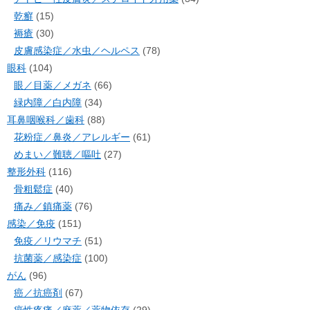
乾癬
(15)
褥瘡
(30)
皮膚感染症／水虫／ヘルペス
(78)
眼科
(104)
眼／目薬／メガネ
(66)
緑内障／白内障
(34)
耳鼻咽喉科／歯科
(88)
花粉症／鼻炎／アレルギー
(61)
めまい／難聴／嘔吐
(27)
整形外科
(116)
骨粗鬆症
(40)
痛み／鎮痛薬
(76)
感染／免疫
(151)
免疫／リウマチ
(51)
抗菌薬／感染症
(100)
がん
(96)
癌／抗癌剤
(67)