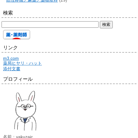
癌性疼痛／麻薬／薬物依存
(29)
検索
リンク
m3.com
薬局ヒヤリ・ハット
添付文書
プロフィール
名前：yakuzaic