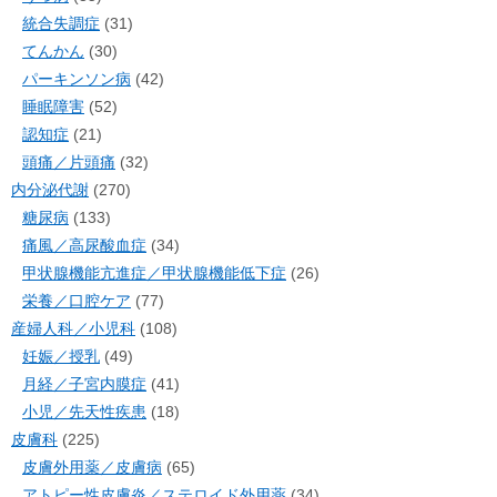
統合失調症
(31)
てんかん
(30)
パーキンソン病
(42)
睡眠障害
(52)
認知症
(21)
頭痛／片頭痛
(32)
内分泌代謝
(270)
糖尿病
(133)
痛風／高尿酸血症
(34)
甲状腺機能亢進症／甲状腺機能低下症
(26)
栄養／口腔ケア
(77)
産婦人科／小児科
(108)
妊娠／授乳
(49)
月経／子宮内膜症
(41)
小児／先天性疾患
(18)
皮膚科
(225)
皮膚外用薬／皮膚病
(65)
アトピー性皮膚炎／ステロイド外用薬
(34)