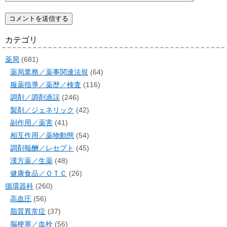
カテゴリ
薬局
(681)
薬局業務／薬事関連法規
(64)
服薬指導／薬歴／検査
(116)
調剤／調剤過誤
(246)
製剤／ジェネリック
(42)
副作用／薬害
(41)
相互作用／薬物動態
(54)
調剤報酬／レセプト
(45)
漢方薬／生薬
(48)
健康食品／ＯＴＣ
(26)
循環器科
(260)
高血圧
(56)
脂質異常症
(37)
脳梗塞／血栓
(56)