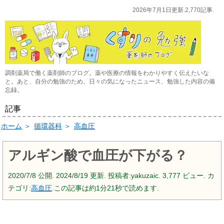
2026年7月1日更新.2,770記事.
調剤薬局で働く薬剤師のブログ。薬や医療の情報をわかりやすく伝えたいな
と。あと、自分の勉強のため。日々の気になったニュース、勉強した内容の備
忘録。
記事
ホーム
＞
循環器科
＞
高血圧
アルギン酸で血圧が下がる？
2020/7/8
公開.
2024/8/19
更新. 投稿者:
yakuzaic.
3,777 ビュー. カ
テゴリ:
高血圧
.この記事は約1分21秒で読めます.