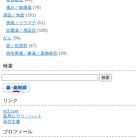
痛み／鎮痛薬
(76)
感染／免疫
(151)
免疫／リウマチ
(51)
抗菌薬／感染症
(100)
がん
(96)
癌／抗癌剤
(67)
癌性疼痛／麻薬／薬物依存
(29)
検索
リンク
m3.com
薬局ヒヤリ・ハット
添付文書
プロフィール