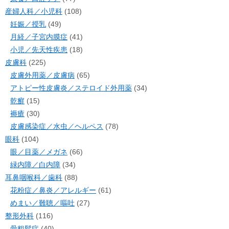
産婦人科／小児科
(108)
妊娠／授乳
(49)
月経／子宮内膜症
(41)
小児／先天性疾患
(18)
皮膚科
(225)
皮膚外用薬／皮膚病
(65)
アトピー性皮膚炎／ステロイド外用薬
(34)
乾癬
(15)
褥瘡
(30)
皮膚感染症／水虫／ヘルペス
(78)
眼科
(104)
眼／目薬／メガネ
(66)
緑内障／白内障
(34)
耳鼻咽喉科／歯科
(88)
花粉症／鼻炎／アレルギー
(61)
めまい／難聴／嘔吐
(27)
整形外科
(116)
骨粗鬆症
(40)