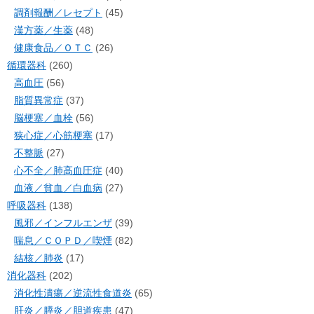
調剤報酬／レセプト
(45)
漢方薬／生薬
(48)
健康食品／ＯＴＣ
(26)
循環器科
(260)
高血圧
(56)
脂質異常症
(37)
脳梗塞／血栓
(56)
狭心症／心筋梗塞
(17)
不整脈
(27)
心不全／肺高血圧症
(40)
血液／貧血／白血病
(27)
呼吸器科
(138)
風邪／インフルエンザ
(39)
喘息／ＣＯＰＤ／喫煙
(82)
結核／肺炎
(17)
消化器科
(202)
消化性潰瘍／逆流性食道炎
(65)
肝炎／膵炎／胆道疾患
(47)