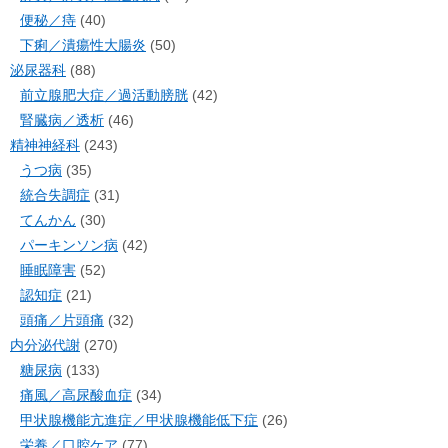
便秘／痔
(40)
下痢／潰瘍性大腸炎
(50)
泌尿器科
(88)
前立腺肥大症／過活動膀胱
(42)
腎臓病／透析
(46)
精神神経科
(243)
うつ病
(35)
統合失調症
(31)
てんかん
(30)
パーキンソン病
(42)
睡眠障害
(52)
認知症
(21)
頭痛／片頭痛
(32)
内分泌代謝
(270)
糖尿病
(133)
痛風／高尿酸血症
(34)
甲状腺機能亢進症／甲状腺機能低下症
(26)
栄養／口腔ケア
(77)