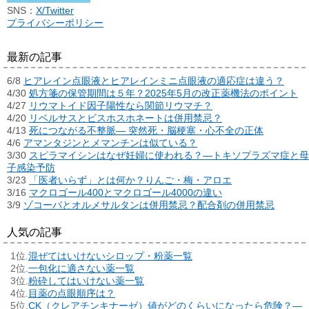
SNS：
X/Twitter
プライバシーポリシー
最新の記事
6/8
ヒアレイン点眼液とヒアレインミニ点眼液の適応症は違う？
4/30
処方箋の保管期間は５年？2025年5月の改正薬機法のポイント
4/27
リウマトイド因子陽性なら関節リウマチ？
4/20
リベルサスとビスホスホネートは併用禁忌？
4/13
死につながる不整脈― 突然死・脳梗塞・心不全の正体
4/6
アマンタジンとメマンチンは似ている？
3/30
スピラマイシンはなぜ妊婦に使われる？―トキソプラズマ症と母
子感染予防
3/23
「医者いらず」とは何か？りんご・梅・アロエ
3/16
マクロゴール400とマクロゴール4000の違い
3/9
ゾコーバとオルメサルタンは併用禁忌？配合剤の併用禁忌
人気の記事
混ぜてはいけないシロップ・粉薬一覧
一包化に適さない薬一覧
粉砕してはいけない薬一覧
目薬の点眼順序は？
CK（クレアチンキナーゼ）値がどのくらいになったら危険？―