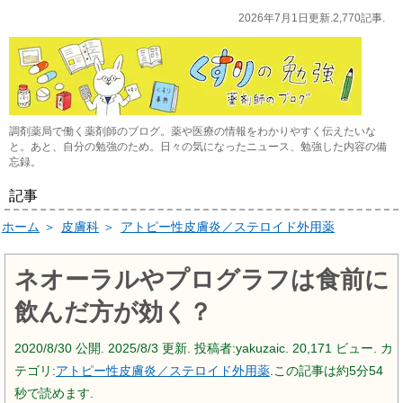
2026年7月1日更新.2,770記事.
調剤薬局で働く薬剤師のブログ。薬や医療の情報をわかりやすく伝えたいな
と。あと、自分の勉強のため。日々の気になったニュース、勉強した内容の備
忘録。
記事
ホーム
＞
皮膚科
＞
アトピー性皮膚炎／ステロイド外用薬
ネオーラルやプログラフは食前に
飲んだ方が効く？
2020/8/30
公開.
2025/8/3
更新. 投稿者:
yakuzaic.
20,171 ビュー. カ
テゴリ:
アトピー性皮膚炎／ステロイド外用薬
.この記事は約5分54
秒で読めます.