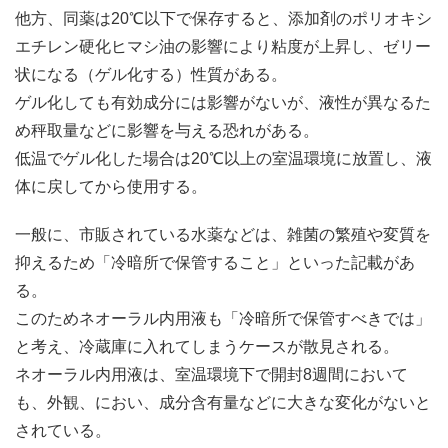
他方、同薬は20℃以下で保存すると、添加剤のポリオキシ
エチレン硬化ヒマシ油の影響により粘度が上昇し、ゼリー
状になる（ゲル化する）性質がある。
ゲル化しても有効成分には影響がないが、液性が異なるた
め秤取量などに影響を与える恐れがある。
低温でゲル化した場合は20℃以上の室温環境に放置し、液
体に戻してから使用する。
一般に、市販されている水薬などは、雑菌の繁殖や変質を
抑えるため「冷暗所で保管すること」といった記載があ
る。
このためネオーラル内用液も「冷暗所で保管すべきでは」
と考え、冷蔵庫に入れてしまうケースが散見される。
ネオーラル内用液は、室温環境下で開封8週間において
も、外観、におい、成分含有量などに大きな変化がないと
されている。