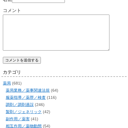
コメント
カテゴリ
薬局
(681)
薬局業務／薬事関連法規
(64)
服薬指導／薬歴／検査
(116)
調剤／調剤過誤
(246)
製剤／ジェネリック
(42)
副作用／薬害
(41)
相互作用／薬物動態
(54)