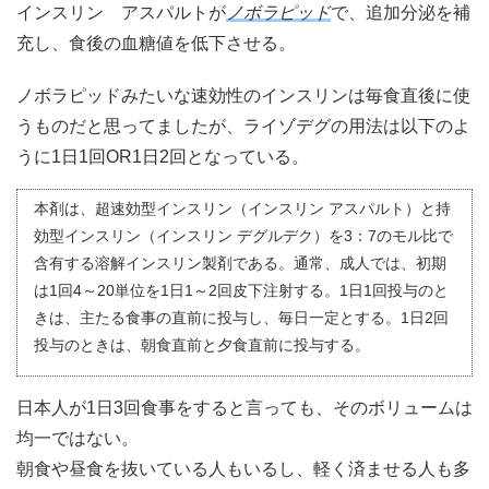
インスリン アスパルトが
ノボラピッド
で、追加分泌を補
充し、食後の血糖値を低下させる。
ノボラピッドみたいな速効性のインスリンは毎食直後に使
うものだと思ってましたが、ライゾデグの用法は以下のよ
うに1日1回OR1日2回となっている。
本剤は、超速効型インスリン（インスリン アスパルト）と持
効型インスリン（インスリン デグルデク）を3：7のモル比で
含有する溶解インスリン製剤である。通常、成人では、初期
は1回4～20単位を1日1～2回皮下注射する。1日1回投与のと
きは、主たる食事の直前に投与し、毎日一定とする。1日2回
投与のときは、朝食直前と夕食直前に投与する。
日本人が1日3回食事をすると言っても、そのボリュームは
均一ではない。
朝食や昼食を抜いている人もいるし、軽く済ませる人も多