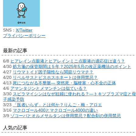
SNS：
X/Twitter
プライバシーポリシー
最新の記事
6/8
ヒアレイン点眼液とヒアレインミニ点眼液の適応症は違う？
4/30
処方箋の保管期間は５年？2025年5月の改正薬機法のポイント
4/27
リウマトイド因子陽性なら関節リウマチ？
4/20
リベルサスとビスホスホネートは併用禁忌？
4/13
死につながる不整脈― 突然死・脳梗塞・心不全の正体
4/6
アマンタジンとメマンチンは似ている？
3/30
スピラマイシンはなぜ妊婦に使われる？―トキソプラズマ症と母
子感染予防
3/23
「医者いらず」とは何か？りんご・梅・アロエ
3/16
マクロゴール400とマクロゴール4000の違い
3/9
ゾコーバとオルメサルタンは併用禁忌？配合剤の併用禁忌
人気の記事