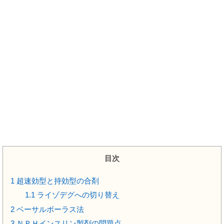
目次
1
超速効型と持効型の合剤
1.1
ライゾデグへの切り替え
2
ベーサルボーラス法
3
ＮＰＨインスリン製剤の問題点