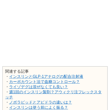
関連する記事
・
インスリンとGLP-1アナログの配合注射液
・
カーボカウント法で血糖コントロール？
・
ライゾデグは混ぜなくても良い？
・
週1回のインスリン製剤？アウィクリ注フレックスタ
ッチ
・
ノボラピッドとアピドラの違いは？
・
インスリンは使う前によく振る？