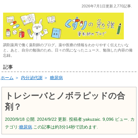
2026年7月1日更新.2,770記事.
調剤薬局で働く薬剤師のブログ。薬や医療の情報をわかりやすく伝えたいな
と。あと、自分の勉強のため。日々の気になったニュース、勉強した内容の備
忘録。
記事
ホーム
＞
内分泌代謝
＞
糖尿病
トレシーバとノボラピッドの合
剤？
2020/9/18
公開.
2024/9/22
更新. 投稿者:
yakuzaic.
9,096 ビュー. カ
テゴリ:
糖尿病
.この記事は約3分14秒で読めます.