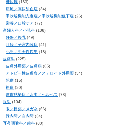
糖尿病
(133)
痛風／高尿酸血症
(34)
甲状腺機能亢進症／甲状腺機能低下症
(26)
栄養／口腔ケア
(77)
産婦人科／小児科
(108)
妊娠／授乳
(49)
月経／子宮内膜症
(41)
小児／先天性疾患
(18)
皮膚科
(225)
皮膚外用薬／皮膚病
(65)
アトピー性皮膚炎／ステロイド外用薬
(34)
乾癬
(15)
褥瘡
(30)
皮膚感染症／水虫／ヘルペス
(78)
眼科
(104)
眼／目薬／メガネ
(66)
緑内障／白内障
(34)
耳鼻咽喉科／歯科
(88)