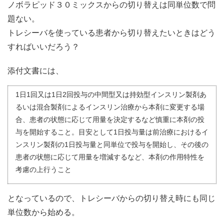
ノボラピッド３０ミックスからの切り替えは同単位数で問
題ない。
トレシーバを使っている患者から切り替えたいときはどう
すればいいだろう？
添付文書には、
1日1回又は1日2回投与の中間型又は持効型インスリン製剤あ
るいは混合製剤によるインスリン治療から本剤に変更する場
合、患者の状態に応じて用量を決定するなど慎重に本剤の投
与を開始すること。目安として1日投与量は前治療におけるイ
ンスリン製剤の1日投与量と同単位で投与を開始し、その後の
患者の状態に応じて用量を増減するなど、本剤の作用特性を
考慮の上行うこと
となっているので、トレシーバからの切り替え時にも同じ
単位数から始める。