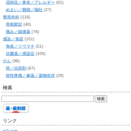
花粉症／鼻炎／アレルギー
(61)
めまい／難聴／嘔吐
(27)
整形外科
(116)
骨粗鬆症
(40)
痛み／鎮痛薬
(76)
感染／免疫
(151)
免疫／リウマチ
(51)
抗菌薬／感染症
(100)
がん
(96)
癌／抗癌剤
(67)
癌性疼痛／麻薬／薬物依存
(29)
検索
リンク
m3.com