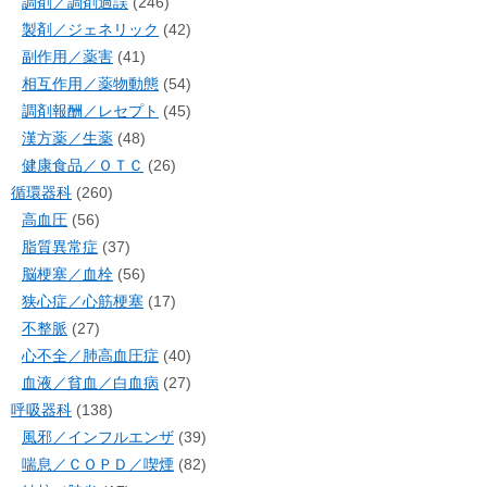
調剤／調剤過誤
(246)
製剤／ジェネリック
(42)
副作用／薬害
(41)
相互作用／薬物動態
(54)
調剤報酬／レセプト
(45)
漢方薬／生薬
(48)
健康食品／ＯＴＣ
(26)
循環器科
(260)
高血圧
(56)
脂質異常症
(37)
脳梗塞／血栓
(56)
狭心症／心筋梗塞
(17)
不整脈
(27)
心不全／肺高血圧症
(40)
血液／貧血／白血病
(27)
呼吸器科
(138)
風邪／インフルエンザ
(39)
喘息／ＣＯＰＤ／喫煙
(82)