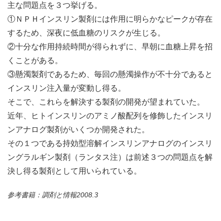
主な問題点を３つ挙げる。
①ＮＰＨインスリン製剤には作用に明らかなピークが存在
するため、深夜に低血糖のリスクが生じる。
②十分な作用持続時間が得られずに、早朝に血糖上昇を招
くことがある。
③懸濁製剤であるため、毎回の懸濁操作が不十分であると
インスリン注入量が変動し得る。
そこで、これらを解決する製剤の開発が望まれていた。
近年、ヒトインスリンのアミノ酸配列を修飾したインスリ
ンアナログ製剤がいくつか開発された。
その１つである持効型溶解インスリンアナログのインスリ
ングラルギン製剤（ランタス注）は前述３つの問題点を解
決し得る製剤として用いられている。
参考書籍：調剤と情報2008.3