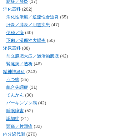
結核／肺炎
(17)
消化器科
(202)
消化性潰瘍／逆流性食道炎
(65)
肝炎／膵炎／胆道疾患
(47)
便秘／痔
(40)
下痢／潰瘍性大腸炎
(50)
泌尿器科
(88)
前立腺肥大症／過活動膀胱
(42)
腎臓病／透析
(46)
精神神経科
(243)
うつ病
(35)
統合失調症
(31)
てんかん
(30)
パーキンソン病
(42)
睡眠障害
(52)
認知症
(21)
頭痛／片頭痛
(32)
内分泌代謝
(270)