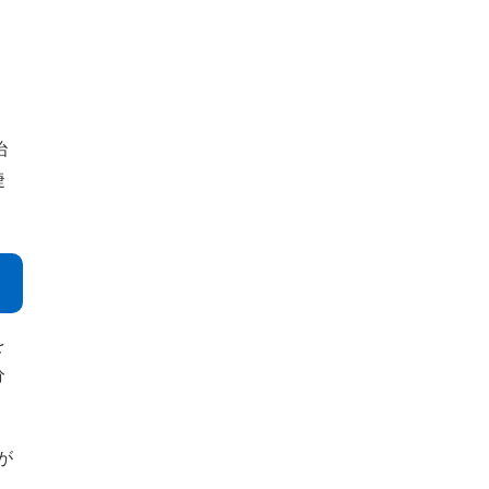
治
睫
を
分
が