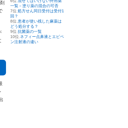
混ぜてはいけない外用薬
薬剤
一覧－塗り薬の混合の可否
で
処方せん同日受付は受付1
回？
患者が使い残した麻薬は
どう処分する？
抗菌薬の一覧
が
ネフィー点鼻液とエピペ
文
ン注射液の違い
眼
レ
出