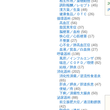
相互作用／薬物動態
(54)
2
調剤報酬／レセプト
(45)
漢方薬／生薬
(48)
健康食品／ＯＴＣ
(26)
循環器科
(260)
高血圧
(56)
脂質異常症
(37)
脳梗塞／血栓
(56)
狭心症／心筋梗塞
(17)
不整脈
(27)
心不全／肺高血圧症
(40)
血液／貧血／白血病
(27)
呼吸器科
(138)
風邪／インフルエンザ
(39)
喘息／ＣＯＰＤ／喫煙
(82)
結核／肺炎
(17)
消化器科
(202)
消化性潰瘍／逆流性食道炎
(65)
肝炎／膵炎／胆道疾患
(47)
便秘／痔
(40)
下痢／潰瘍性大腸炎
(50)
泌尿器科
(88)
前立腺肥大症／過活動膀胱
(42)