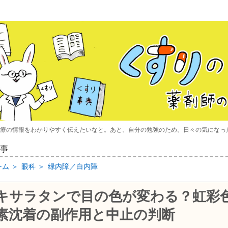
療の情報をわかりやすく伝えたいなと。あと、自分の勉強のため。日々の気になっ
事
ーム
＞
眼科
＞
緑内障／白内障
キサラタンで目の色が変わる？虹彩
素沈着の副作用と中止の判断