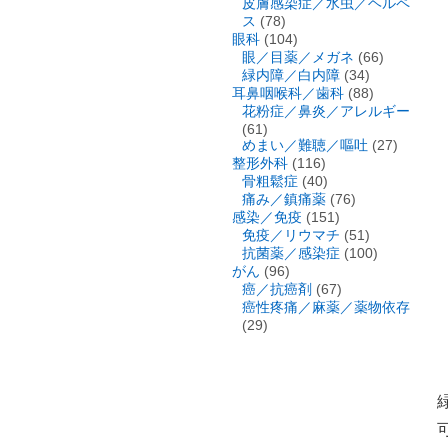
皮膚感染症／水虫／ヘルペ
ス
(78)
眼科
(104)
眼／目薬／メガネ
(66)
緑内障／白内障
(34)
耳鼻咽喉科／歯科
(88)
花粉症／鼻炎／アレルギー
(61)
めまい／難聴／嘔吐
(27)
整形外科
(116)
骨粗鬆症
(40)
痛み／鎮痛薬
(76)
感染／免疫
(151)
免疫／リウマチ
(51)
抗菌薬／感染症
(100)
がん
(96)
癌／抗癌剤
(67)
癌性疼痛／麻薬／薬物依存
(29)