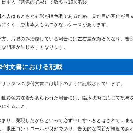
・日本人（茶色の虹彩）：数％～10％程度
日本人はもともと虹彩が暗色調であるため、見た目の変化が目
ちにくく、患者本人も気づかないケースがあります。
一方、片眼のみ治療している場合には左右差が顕著となり、審
的な問題が生じやすくなります。
添付文書における記載
キサラタンの添付文書には以下のように記載されています。
「虹彩色素沈着があらわれた場合には、臨床状態に応じて投与
中止すること」
つまり、発現したからといって必ず中止すべきとはされていま
ん。眼圧コントロールが良好であり、審美的な問題が軽度であ