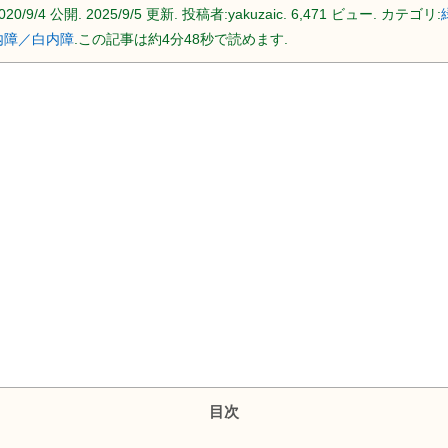
020/9/4
公開.
2025/9/5
更新. 投稿者:
yakuzaic.
6,471 ビュー. カテゴリ:
内障／白内障
.この記事は約4分48秒で読めます.
目次