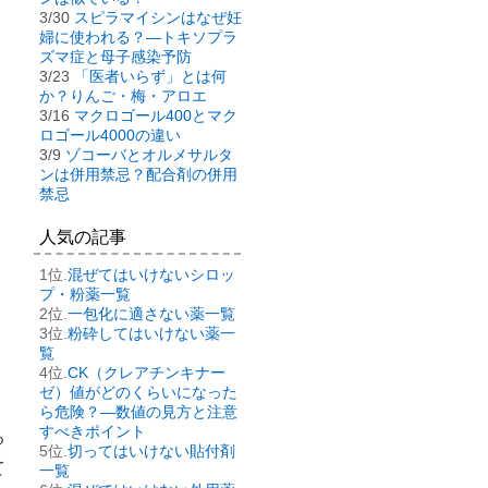
3/30
スピラマイシンはなぜ妊
婦に使われる？―トキソプラ
ズマ症と母子感染予防
3/23
「医者いらず」とは何
か？りんご・梅・アロエ
3/16
マクロゴール400とマク
ロゴール4000の違い
3/9
ゾコーバとオルメサルタ
ンは併用禁忌？配合剤の併用
禁忌
人気の記事
混ぜてはいけないシロッ
プ・粉薬一覧
一包化に適さない薬一覧
粉砕してはいけない薬一
覧
CK（クレアチンキナー
ゼ）値がどのくらいになった
ら危険？―数値の見方と注意
すべきポイント
る
切ってはいけない貼付剤
て
一覧