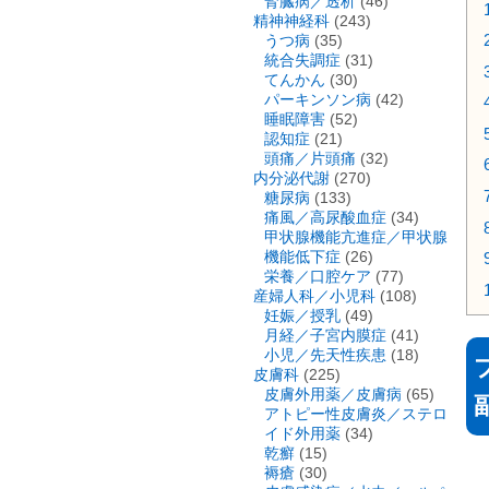
腎臓病／透析
(46)
精神神経科
(243)
うつ病
(35)
統合失調症
(31)
てんかん
(30)
パーキンソン病
(42)
睡眠障害
(52)
認知症
(21)
頭痛／片頭痛
(32)
内分泌代謝
(270)
糖尿病
(133)
痛風／高尿酸血症
(34)
甲状腺機能亢進症／甲状腺
機能低下症
(26)
栄養／口腔ケア
(77)
産婦人科／小児科
(108)
妊娠／授乳
(49)
月経／子宮内膜症
(41)
小児／先天性疾患
(18)
皮膚科
(225)
皮膚外用薬／皮膚病
(65)
アトピー性皮膚炎／ステロ
イド外用薬
(34)
乾癬
(15)
褥瘡
(30)