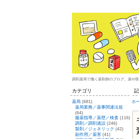
調剤薬局で働く薬剤師のブログ。薬や医
カテゴリ
記
薬局
(681)
ホ
薬局業務／薬事関連法規
(64)
服薬指導／薬歴／検査
(116)
調剤／調剤過誤
(246)
製剤／ジェネリック
(42)
副作用／薬害
(41)