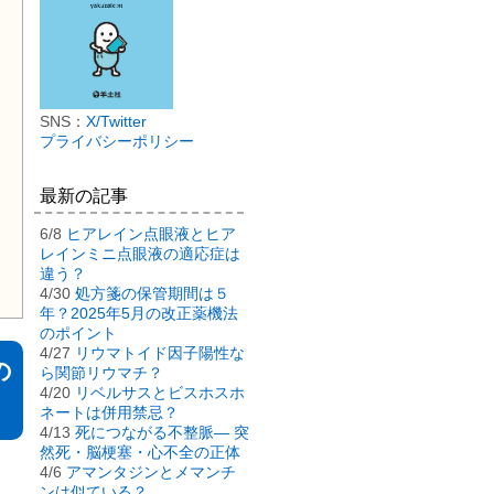
SNS：
X/Twitter
プライバシーポリシー
最新の記事
6/8
ヒアレイン点眼液とヒア
レインミニ点眼液の適応症は
違う？
4/30
処方箋の保管期間は５
年？2025年5月の改正薬機法
のポイント
4/27
リウマトイド因子陽性な
の
ら関節リウマチ？
4/20
リベルサスとビスホスホ
ネートは併用禁忌？
4/13
死につながる不整脈― 突
然死・脳梗塞・心不全の正体
4/6
アマンタジンとメマンチ
ンは似ている？