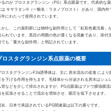
いるのが プロスタグランジン（PG）系点眼薬です。代表的な
には キサラタン®（一般名：ラタノプロスト） があり、国内外
長年にわたって使用されています。
しかし、この薬剤群には独特な副作用として「虹彩色素沈着」
知られています。黒目の周囲の色が濃くなる現象であり、添付
書でも「重大な副作用」と明記されています。
プロスタグランジン系点眼薬の概要
プロスタグランジンF2α誘導体は、主に 房水流出の促進 により
圧を下げる作用を持ちます。毛様体から分泌される房水はシュ
ム管などを介して排出されますが、PG点眼薬はブドウ膜強膜流
路を拡張させることで流出を増加させ、眼圧を低下させます。
現在、日本で承認されているPG関連薬は以下の通りです。