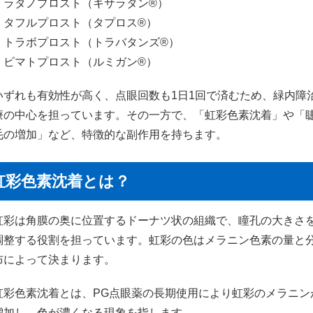
・ラタノプロスト（キサラタン®）
・タフルプロスト（タプロス®）
・トラボプロスト（トラバタンズ®）
・ビマトプロスト（ルミガン®）
いずれも有効性が高く、点眼回数も1日1回で済むため、緑内障
療の中心を担っています。その一方で、「虹彩色素沈着」や「
毛の増加」など、特徴的な副作用を持ちます。
虹彩色素沈着とは？
虹彩は角膜の奥に位置するドーナツ状の組織で、瞳孔の大きさ
調整する役割を担っています。虹彩の色はメラニン色素の量と
布によって決まります。
虹彩色素沈着とは、PG点眼薬の長期使用により虹彩のメラニン
増加し、色が濃くなる現象を指します。