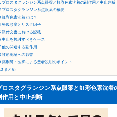
1
プロスタグランジン系点眼薬と虹彩色素沈着の副作用と中止判断
2
プロスタグランジン系点眼薬の概要
3
虹彩色素沈着とは？
4
発現頻度とリスク因子
5
添付文書における記載
6
中止を検討すべきケース
7
他の関連する副作用
8
虹彩認証への影響
9
薬剤師・医師による患者説明のポイント
10
まとめ
プロスタグランジン系点眼薬と虹彩色素沈着
副作用と中止判断