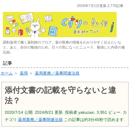
2026年7月1日更新.2,770記事.
調剤薬局で働く薬剤師のブログ。薬や医療の情報をわかりやすく伝えたいな
と。あと、自分の勉強のため。日々の気になったニュース、勉強した内容の備
忘録。
記事
ホーム
＞
薬局
＞
薬局業務／薬事関連法規
添付文書の記載を守らないと違
法？
2020/7/14
公開.
2024/8/21
更新. 投稿者:
yakuzaic.
3,951 ビュー. カ
テゴリ:
薬局業務／薬事関連法規
.この記事は約3分45秒で読めます.