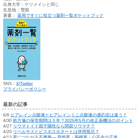
出身大学：ケツメイシと同じ
生息地：雪国
著書：
薬局ですぐに役立つ薬剤一覧ポケットブック
SNS：
X/Twitter
プライバシーポリシー
最新の記事
6/8
ヒアレイン点眼液とヒアレインミニ点眼液の適応症は違う？
4/30
処方箋の保管期間は５年？2025年5月の改正薬機法のポイント
4/27
リウマトイド因子陽性なら関節リウマチ？
4/20
リベルサスとビスホスホネートは併用禁忌？
4/13
死につながる不整脈― 突然死・脳梗塞・心不全の正体