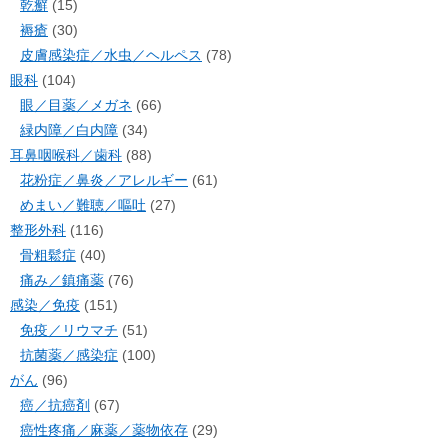
乾癬
(15)
褥瘡
(30)
皮膚感染症／水虫／ヘルペス
(78)
眼科
(104)
眼／目薬／メガネ
(66)
緑内障／白内障
(34)
耳鼻咽喉科／歯科
(88)
花粉症／鼻炎／アレルギー
(61)
めまい／難聴／嘔吐
(27)
整形外科
(116)
骨粗鬆症
(40)
痛み／鎮痛薬
(76)
感染／免疫
(151)
免疫／リウマチ
(51)
抗菌薬／感染症
(100)
がん
(96)
癌／抗癌剤
(67)
癌性疼痛／麻薬／薬物依存
(29)