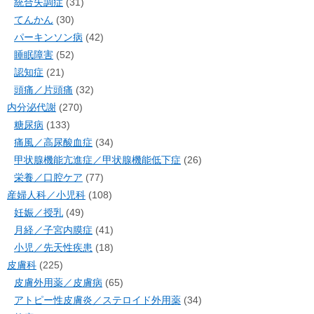
統合失調症
(31)
てんかん
(30)
パーキンソン病
(42)
睡眠障害
(52)
認知症
(21)
頭痛／片頭痛
(32)
内分泌代謝
(270)
糖尿病
(133)
痛風／高尿酸血症
(34)
甲状腺機能亢進症／甲状腺機能低下症
(26)
栄養／口腔ケア
(77)
産婦人科／小児科
(108)
妊娠／授乳
(49)
月経／子宮内膜症
(41)
小児／先天性疾患
(18)
皮膚科
(225)
皮膚外用薬／皮膚病
(65)
アトピー性皮膚炎／ステロイド外用薬
(34)