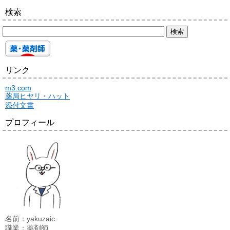
検索
リンク
m3.com
薬局ヒヤリ・ハット
添付文書
プロフィール
名前：yakuzaic
職業：薬剤師