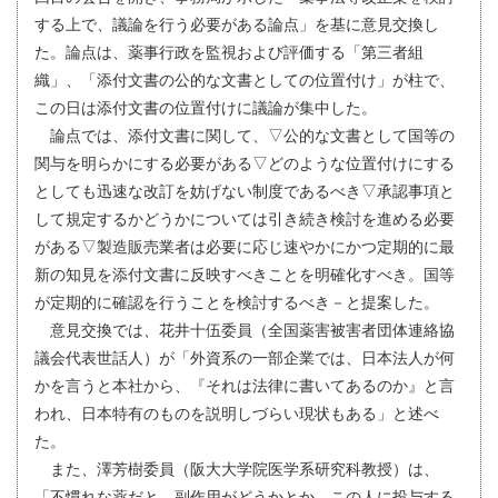
する上で、議論を行う必要がある論点」を基に意見交換し
た。論点は、薬事行政を監視および評価する「第三者組
織」、「添付文書の公的な文書としての位置付け」が柱で、
この日は添付文書の位置付けに議論が集中した。
論点では、添付文書に関して、▽公的な文書として国等の
関与を明らかにする必要がある▽どのような位置付けにする
としても迅速な改訂を妨げない制度であるべき▽承認事項と
して規定するかどうかについては引き続き検討を進める必要
がある▽製造販売業者は必要に応じ速やかにかつ定期的に最
新の知見を添付文書に反映すべきことを明確化すべき。国等
が定期的に確認を行うことを検討するべき－と提案した。
意見交換では、花井十伍委員（全国薬害被害者団体連絡協
議会代表世話人）が「外資系の一部企業では、日本法人が何
かを言うと本社から、『それは法律に書いてあるのか』と言
われ、日本特有のものを説明しづらい現状もある」と述べ
た。
また、澤芳樹委員（阪大大学院医学系研究科教授）は、
「不慣れな薬だと、副作用がどうかとか、この人に投与する