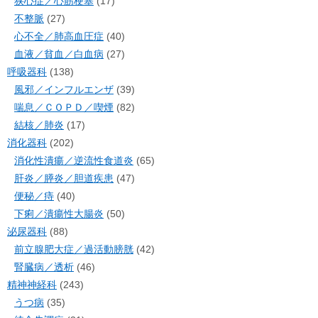
狭心症／心筋梗塞
(17)
不整脈
(27)
心不全／肺高血圧症
(40)
血液／貧血／白血病
(27)
呼吸器科
(138)
風邪／インフルエンザ
(39)
喘息／ＣＯＰＤ／喫煙
(82)
結核／肺炎
(17)
消化器科
(202)
消化性潰瘍／逆流性食道炎
(65)
肝炎／膵炎／胆道疾患
(47)
便秘／痔
(40)
下痢／潰瘍性大腸炎
(50)
泌尿器科
(88)
前立腺肥大症／過活動膀胱
(42)
腎臓病／透析
(46)
精神神経科
(243)
うつ病
(35)