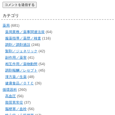
カテゴリ
薬局
(681)
薬局業務／薬事関連法規
(64)
服薬指導／薬歴／検査
(116)
調剤／調剤過誤
(246)
製剤／ジェネリック
(42)
副作用／薬害
(41)
相互作用／薬物動態
(54)
調剤報酬／レセプト
(45)
漢方薬／生薬
(48)
健康食品／ＯＴＣ
(26)
循環器科
(260)
高血圧
(56)
脂質異常症
(37)
脳梗塞／血栓
(56)