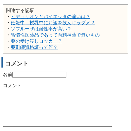
関連する記事
・
ビデュリオンとバイエッタの違いは？
・
妊娠中、授乳中にお酒を飲んじゃダメ？
・
ゾフルーザは耐性率が高い？
・
習慣性医薬品であって向精神薬で無いもの
・
薬の受け渡しロッカー？
・
薬剤師資格証って何？
コメント
名前
コメント