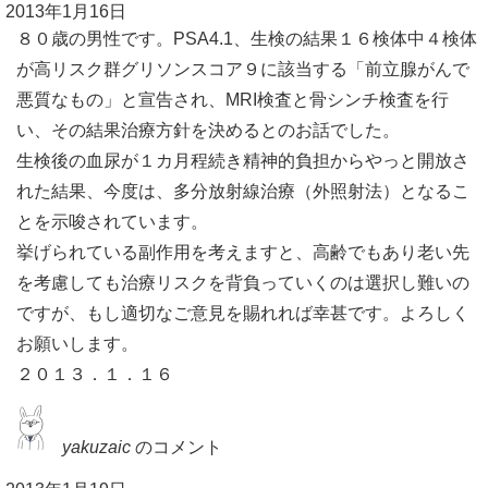
2013年1月16日
８０歳の男性です。PSA4.1、生検の結果１６検体中４検体
が高リスク群グリソンスコア９に該当する「前立腺がんで
悪質なもの」と宣告され、MRI検査と骨シンチ検査を行
い、その結果治療方針を決めるとのお話でした。
生検後の血尿が１カ月程続き精神的負担からやっと開放さ
れた結果、今度は、多分放射線治療（外照射法）となるこ
とを示唆されています。
挙げられている副作用を考えますと、高齢でもあり老い先
を考慮しても治療リスクを背負っていくのは選択し難いの
ですが、もし適切なご意見を賜れれば幸甚です。よろしく
お願いします。
２０１３．１．１６
yakuzaic
のコメント