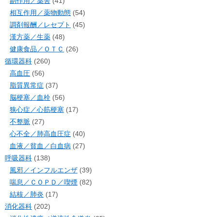
副作用／薬害
(41)
相互作用／薬物動態
(54)
調剤報酬／レセプト
(45)
漢方薬／生薬
(48)
健康食品／ＯＴＣ
(26)
循環器科
(260)
高血圧
(56)
脂質異常症
(37)
脳梗塞／血栓
(56)
狭心症／心筋梗塞
(17)
不整脈
(27)
心不全／肺高血圧症
(40)
血液／貧血／白血病
(27)
呼吸器科
(138)
風邪／インフルエンザ
(39)
喘息／ＣＯＰＤ／喫煙
(82)
結核／肺炎
(17)
消化器科
(202)