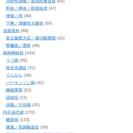
消化性潰瘍／逆流性食道炎
(65)
肝炎／膵炎／胆道疾患
(47)
便秘／痔
(40)
下痢／潰瘍性大腸炎
(50)
泌尿器科
(88)
前立腺肥大症／過活動膀胱
(42)
腎臓病／透析
(46)
精神神経科
(243)
うつ病
(35)
統合失調症
(31)
てんかん
(30)
パーキンソン病
(42)
睡眠障害
(52)
認知症
(21)
頭痛／片頭痛
(32)
内分泌代謝
(270)
糖尿病
(133)
痛風／高尿酸血症
(34)