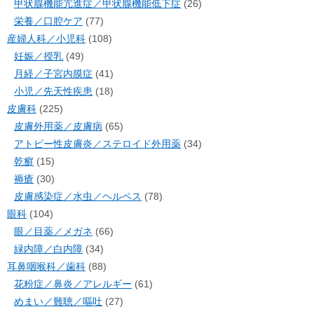
甲状腺機能亢進症／甲状腺機能低下症
(26)
栄養／口腔ケア
(77)
産婦人科／小児科
(108)
妊娠／授乳
(49)
月経／子宮内膜症
(41)
小児／先天性疾患
(18)
皮膚科
(225)
皮膚外用薬／皮膚病
(65)
アトピー性皮膚炎／ステロイド外用薬
(34)
乾癬
(15)
褥瘡
(30)
皮膚感染症／水虫／ヘルペス
(78)
眼科
(104)
眼／目薬／メガネ
(66)
緑内障／白内障
(34)
耳鼻咽喉科／歯科
(88)
花粉症／鼻炎／アレルギー
(61)
めまい／難聴／嘔吐
(27)