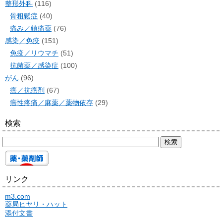
整形外科
(116)
骨粗鬆症
(40)
痛み／鎮痛薬
(76)
感染／免疫
(151)
免疫／リウマチ
(51)
抗菌薬／感染症
(100)
がん
(96)
癌／抗癌剤
(67)
癌性疼痛／麻薬／薬物依存
(29)
検索
リンク
m3.com
薬局ヒヤリ・ハット
添付文書