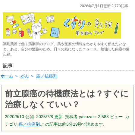
2026年7月1日更新.2,770記事.
調剤薬局で働く薬剤師のブログ。薬や医療の情報をわかりやすく伝えたいな
と。あと、自分の勉強のため。日々の気になったニュース、勉強した内容の備
忘録。
記事
ホーム
＞
がん
＞
癌／抗癌剤
前立腺癌の待機療法とは？すぐに
治療しなくていい？
2020/9/10
公開.
2025/7/8
更新. 投稿者:
yakuzaic.
2,588 ビュー. カ
テゴリ:
癌／抗癌剤
.この記事は約5分19秒で読めます.