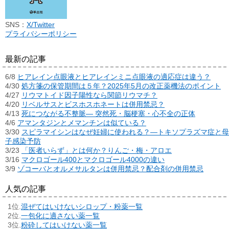
SNS：
X/Twitter
プライバシーポリシー
最新の記事
6/8
ヒアレイン点眼液とヒアレインミニ点眼液の適応症は違う？
4/30
処方箋の保管期間は５年？2025年5月の改正薬機法のポイント
4/27
リウマトイド因子陽性なら関節リウマチ？
4/20
リベルサスとビスホスホネートは併用禁忌？
4/13
死につながる不整脈― 突然死・脳梗塞・心不全の正体
4/6
アマンタジンとメマンチンは似ている？
3/30
スピラマイシンはなぜ妊婦に使われる？―トキソプラズマ症と母
子感染予防
3/23
「医者いらず」とは何か？りんご・梅・アロエ
3/16
マクロゴール400とマクロゴール4000の違い
3/9
ゾコーバとオルメサルタンは併用禁忌？配合剤の併用禁忌
人気の記事
混ぜてはいけないシロップ・粉薬一覧
一包化に適さない薬一覧
粉砕してはいけない薬一覧