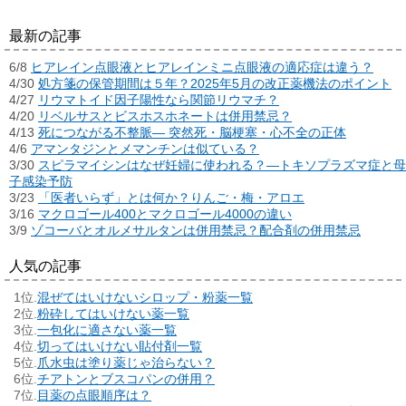
最新の記事
6/8
ヒアレイン点眼液とヒアレインミニ点眼液の適応症は違う？
4/30
処方箋の保管期間は５年？2025年5月の改正薬機法のポイント
4/27
リウマトイド因子陽性なら関節リウマチ？
4/20
リベルサスとビスホスホネートは併用禁忌？
4/13
死につながる不整脈― 突然死・脳梗塞・心不全の正体
4/6
アマンタジンとメマンチンは似ている？
3/30
スピラマイシンはなぜ妊婦に使われる？―トキソプラズマ症と母
子感染予防
3/23
「医者いらず」とは何か？りんご・梅・アロエ
3/16
マクロゴール400とマクロゴール4000の違い
3/9
ゾコーバとオルメサルタンは併用禁忌？配合剤の併用禁忌
人気の記事
混ぜてはいけないシロップ・粉薬一覧
粉砕してはいけない薬一覧
一包化に適さない薬一覧
切ってはいけない貼付剤一覧
爪水虫は塗り薬じゃ治らない？
チアトンとブスコパンの併用？
目薬の点眼順序は？