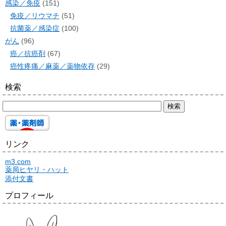
感染／免疫
(151)
免疫／リウマチ
(51)
抗菌薬／感染症
(100)
がん
(96)
癌／抗癌剤
(67)
癌性疼痛／麻薬／薬物依存
(29)
検索
リンク
m3.com
薬局ヒヤリ・ハット
添付文書
プロフィール