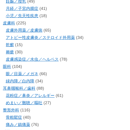
妊娠／授乳
(49)
月経／子宮内膜症
(41)
小児／先天性疾患
(18)
皮膚科
(225)
皮膚外用薬／皮膚病
(65)
アトピー性皮膚炎／ステロイド外用薬
(34)
乾癬
(15)
褥瘡
(30)
皮膚感染症／水虫／ヘルペス
(78)
眼科
(104)
眼／目薬／メガネ
(66)
緑内障／白内障
(34)
耳鼻咽喉科／歯科
(88)
花粉症／鼻炎／アレルギー
(61)
めまい／難聴／嘔吐
(27)
整形外科
(116)
骨粗鬆症
(40)
痛み／鎮痛薬
(76)