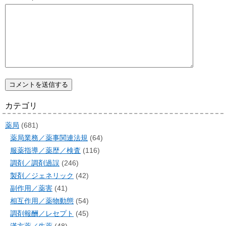
カテゴリ
薬局
(681)
薬局業務／薬事関連法規
(64)
服薬指導／薬歴／検査
(116)
調剤／調剤過誤
(246)
製剤／ジェネリック
(42)
副作用／薬害
(41)
相互作用／薬物動態
(54)
調剤報酬／レセプト
(45)
漢方薬／生薬
(48)