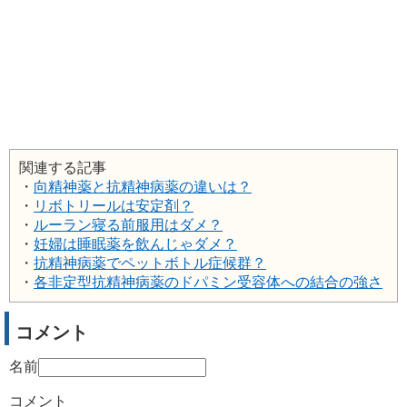
関連する記事
・
向精神薬と抗精神病薬の違いは？
・
リボトリールは安定剤？
・
ルーラン寝る前服用はダメ？
・
妊婦は睡眠薬を飲んじゃダメ？
・
抗精神病薬でペットボトル症候群？
・
各非定型抗精神病薬のドパミン受容体への結合の強さ
コメント
名前
コメント