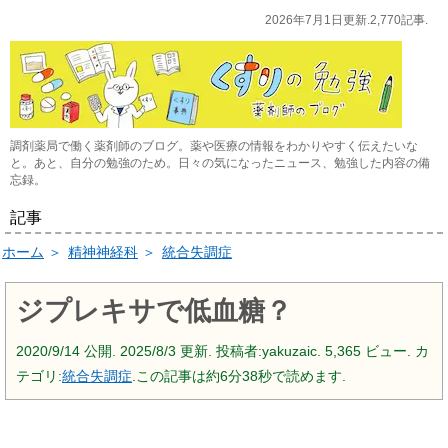
2026年7月1日更新.2,770記事.
調剤薬局で働く薬剤師のブログ。薬や医療の情報をわかりやすく伝えたいな
と。あと、自分の勉強のため。日々の気になったニュース、勉強した内容の備
忘録。
記事
ホーム
＞
精神神経科
＞
統合失調症
ジプレキサで低血糖？
2020/9/14
公開.
2025/8/3
更新. 投稿者:
yakuzaic.
5,365 ビュー. カ
テゴリ:
統合失調症
.この記事は約6分38秒で読めます.