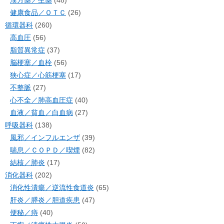
健康食品／ＯＴＣ
(26)
循環器科
(260)
高血圧
(56)
脂質異常症
(37)
脳梗塞／血栓
(56)
狭心症／心筋梗塞
(17)
不整脈
(27)
心不全／肺高血圧症
(40)
血液／貧血／白血病
(27)
呼吸器科
(138)
風邪／インフルエンザ
(39)
喘息／ＣＯＰＤ／喫煙
(82)
結核／肺炎
(17)
消化器科
(202)
消化性潰瘍／逆流性食道炎
(65)
肝炎／膵炎／胆道疾患
(47)
便秘／痔
(40)