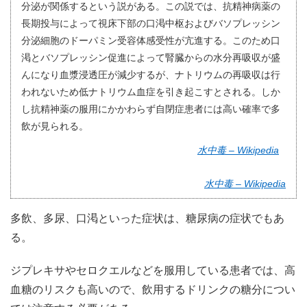
分泌が関係するという説がある。この説では、抗精神病薬の
長期投与によって視床下部の口渇中枢およびバソプレッシン
分泌細胞のドーパミン受容体感受性が亢進する。このため口
渇とバソプレッシン促進によって腎臓からの水分再吸収が盛
んになり血漿浸透圧が減少するが、ナトリウムの再吸収は行
われないため低ナトリウム血症を引き起こすとされる。しか
し抗精神薬の服用にかかわらず自閉症患者には高い確率で多
飲が見られる。
水中毒 – Wikipedia
水中毒 – Wikipedia
多飲、多尿、口渇といった症状は、糖尿病の症状でもあ
る。
ジプレキサやセロクエルなどを服用している患者では、高
血糖のリスクも高いので、飲用するドリンクの糖分につい