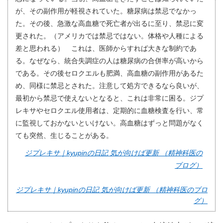
が、その副作用が軽視されていた。糖尿病は禁忌でなかっ
た。その後、急激な高血糖で死亡者が出るに至り、禁忌に変
更された。（アメリカでは禁忌ではない。体格や人種による
差と思われる） これは、医師からすれば大きな制約であ
る。なぜなら、統合失調症の人は糖尿病の合併率が高いから
である。その後セロクエルも肥満、高血糖の副作用があるた
め、同様に禁忌とされた。注意して処方できるなら良いが、
最初から禁忌で使えないとなると、これは非常に困る。ジプ
レキサやセロクエル使用者は、定期的に血糖検査を行い、常
に監視しておかないといけない。高血糖はずっと問題がなく
ても突然、生じることがある。
ジプレキサ｜kyupinの日記 気が向けば更新 （精神科医の
ブログ）
ジプレキサ｜kyupinの日記 気が向けば更新 （精神科医のブロ
グ）