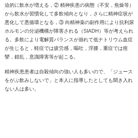
迫的に飲水が増える，② 精神疾患の病態（不安，焦燥等）
から飲水が習慣化して多飲傾向となり，さらに精神症状が
悪化して悪循環となる，③ 向精神薬の副作用により抗利尿
ホルモンの分泌機構が障害される（SIADH）等が考えられ
る。多飲により電解質バランスが崩れて低ナトリウム血症
が生じると，軽症では疲労感，嘔吐，浮腫，重症では痙
攣，錯乱，意識障害等が起こる。
精神疾患患者は自殺傾向の強い人も多いので、「ジュース
をがぶ飲みしないで」と本人に指導したとしても聞き入れ
ない人は多い。