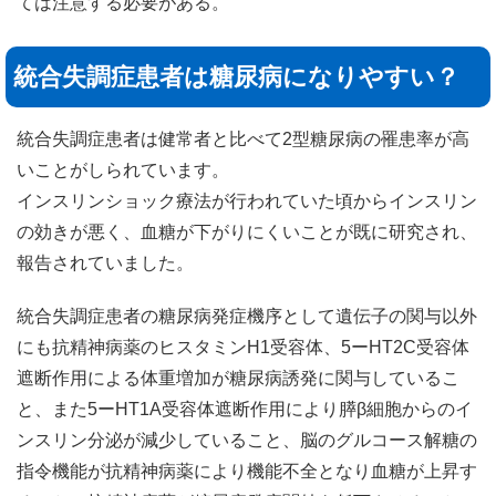
ては注意する必要がある。
統合失調症患者は糖尿病になりやすい？
統合失調症患者は健常者と比べて2型糖尿病の罹患率が高
いことがしられています。
インスリンショック療法が行われていた頃からインスリン
の効きが悪く、血糖が下がりにくいことが既に研究され、
報告されていました。
統合失調症患者の糖尿病発症機序として遺伝子の関与以外
にも抗精神病薬のヒスタミンH1受容体、5ーHT2C受容体
遮断作用による体重増加が糖尿病誘発に関与しているこ
と、また5ーHT1A受容体遮断作用により膵β細胞からのイ
ンスリン分泌が減少していること、脳のグルコース解糖の
指令機能が抗精神病薬により機能不全となり血糖が上昇す