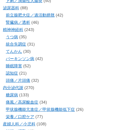
下痢／潰瘍性大腸炎
(50)
泌尿器科
(88)
前立腺肥大症／過活動膀胱
(42)
腎臓病／透析
(46)
精神神経科
(243)
うつ病
(35)
統合失調症
(31)
てんかん
(30)
パーキンソン病
(42)
睡眠障害
(52)
認知症
(21)
頭痛／片頭痛
(32)
内分泌代謝
(270)
糖尿病
(133)
痛風／高尿酸血症
(34)
甲状腺機能亢進症／甲状腺機能低下症
(26)
栄養／口腔ケア
(77)
産婦人科／小児科
(108)