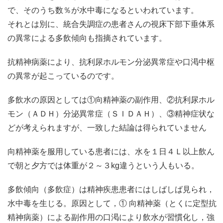
で、そのうち数％が水中毒になるといわれています。
それとは別に、統合失調症の患者さんの視床下部下垂体系
の異常による多飲傾向も指摘されています。
抗精神病薬により、抗利尿ホルモン分泌異常症や口渇中枢
の異常が起こっているのです。
多飲水の原因としては①向精神薬の副作用、②抗利尿ホル
モン（ＡＤＨ）分泌異常症（ＳＩＤＡＨ）、③精神症状な
どが考えられますが、一致した結論は得られていません
向精神薬を服用している患者には、水を１日４Ｌ以上飲ん
で朝と夕方では体重が２～３kg違うという人もいる。
多飲傾向（多飲症）は精神疾患患者にはしばしば見られ，
水中毒を生じる。原因として，① 向精神薬（とくに定型抗
精神病薬）による副作用の口渇により飲水が習慣化し，強