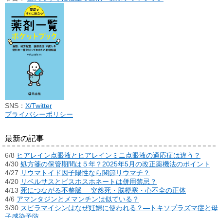
SNS：
X/Twitter
プライバシーポリシー
最新の記事
6/8
ヒアレイン点眼液とヒアレインミニ点眼液の適応症は違う？
4/30
処方箋の保管期間は５年？2025年5月の改正薬機法のポイント
4/27
リウマトイド因子陽性なら関節リウマチ？
4/20
リベルサスとビスホスホネートは併用禁忌？
4/13
死につながる不整脈― 突然死・脳梗塞・心不全の正体
4/6
アマンタジンとメマンチンは似ている？
3/30
スピラマイシンはなぜ妊婦に使われる？―トキソプラズマ症と母
子感染予防