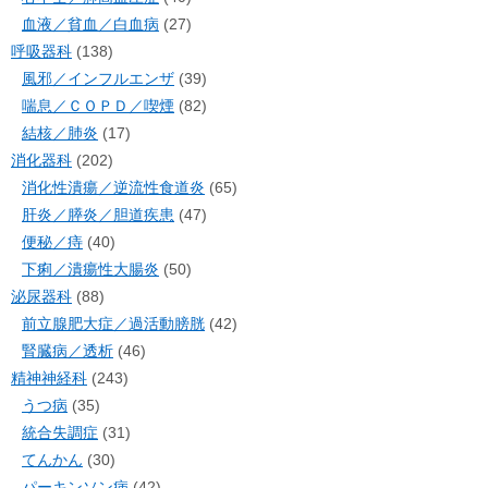
血液／貧血／白血病
(27)
呼吸器科
(138)
風邪／インフルエンザ
(39)
喘息／ＣＯＰＤ／喫煙
(82)
結核／肺炎
(17)
消化器科
(202)
消化性潰瘍／逆流性食道炎
(65)
肝炎／膵炎／胆道疾患
(47)
便秘／痔
(40)
下痢／潰瘍性大腸炎
(50)
泌尿器科
(88)
前立腺肥大症／過活動膀胱
(42)
腎臓病／透析
(46)
精神神経科
(243)
うつ病
(35)
統合失調症
(31)
てんかん
(30)
パーキンソン病
(42)