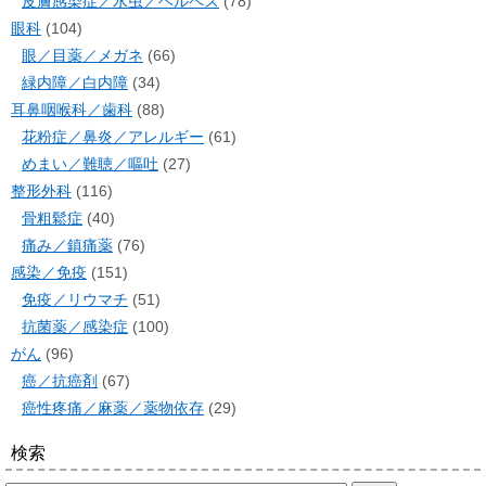
皮膚感染症／水虫／ヘルペス
(78)
眼科
(104)
眼／目薬／メガネ
(66)
緑内障／白内障
(34)
耳鼻咽喉科／歯科
(88)
花粉症／鼻炎／アレルギー
(61)
めまい／難聴／嘔吐
(27)
整形外科
(116)
骨粗鬆症
(40)
痛み／鎮痛薬
(76)
感染／免疫
(151)
免疫／リウマチ
(51)
抗菌薬／感染症
(100)
がん
(96)
癌／抗癌剤
(67)
癌性疼痛／麻薬／薬物依存
(29)
検索