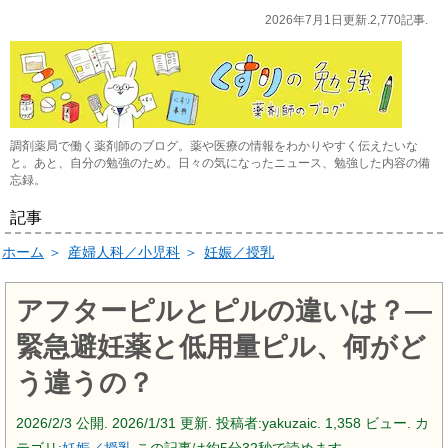
2026年7月1日更新.2,770記事.
調剤薬局で働く薬剤師のブログ。薬や医療の情報をわかりやすく伝えたいな
と。あと、自分の勉強のため。日々の気になったニュース、勉強した内容の備
忘録。
記事
ホーム
＞
産婦人科／小児科
＞
妊娠／授乳
アフターピルとピルの違いは？―
緊急避妊薬と低用量ピル、何がど
う違うの？
2026/2/3
公開.
2026/1/31
更新. 投稿者:
yakuzaic.
1,358 ビュー. カ