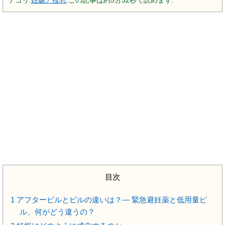
テゴリ:
妊娠／授乳
.この記事は約5分32秒で読めます.
目次
1
アフターピルとピルの違いは？― 緊急避妊薬と低用量ピ
ル、何がどう違うの？