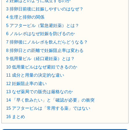
2
妊娠はどのように成立するのか
3
排卵日前後に妊娠しやすいのはなぜ？
4
生理と排卵の関係
5
アフターピル（緊急避妊薬）とは？
6
ノルレボはなぜ妊娠を防げるのか
7
排卵後にノルレボを飲んだらどうなる？
8
排卵日との距離で妊娠阻止率は変わる
9
低用量ピル（経口避妊薬）とは？
10
低用量ピルはなぜ避妊できるのか
11
成分と用量の決定的な違い
12
妊娠阻止率の違い
13
なぜ薬局での販売は厳格なのか
14
「早く飲みたい」と「確認が必要」の衝突
15
アフターピルは「常用する薬」ではない
16
まとめ