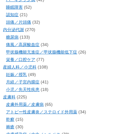
睡眠障害
(52)
認知症
(21)
頭痛／片頭痛
(32)
内分泌代謝
(270)
糖尿病
(133)
痛風／高尿酸血症
(34)
甲状腺機能亢進症／甲状腺機能低下症
(26)
栄養／口腔ケア
(77)
産婦人科／小児科
(108)
妊娠／授乳
(49)
月経／子宮内膜症
(41)
小児／先天性疾患
(18)
皮膚科
(225)
皮膚外用薬／皮膚病
(65)
アトピー性皮膚炎／ステロイド外用薬
(34)
乾癬
(15)
褥瘡
(30)