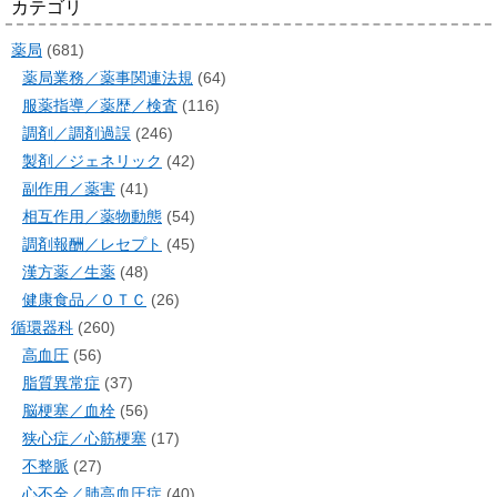
カテゴリ
薬局
(681)
薬局業務／薬事関連法規
(64)
服薬指導／薬歴／検査
(116)
調剤／調剤過誤
(246)
製剤／ジェネリック
(42)
副作用／薬害
(41)
相互作用／薬物動態
(54)
調剤報酬／レセプト
(45)
漢方薬／生薬
(48)
健康食品／ＯＴＣ
(26)
循環器科
(260)
高血圧
(56)
脂質異常症
(37)
脳梗塞／血栓
(56)
狭心症／心筋梗塞
(17)
不整脈
(27)
心不全／肺高血圧症
(40)